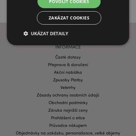
POVOLIT COOKIES
ZAKÁZAT COOKIES
UKÁZAT DETAILY
INFORMACE
Časté dotazy
Bezpodmínečně nutné soubory
Výkonnostní
Přeprava & doručení
Cílení souborů
Funkční
Akční nabídka
Nezbytně nutné soubory cookie umožňují základní
Zpusoby Platby
funkce webových stránek, jako je přihlášení
uživatele a správa účtu. Bez nezbytně nutných
Veletrhy
souborů cookie nelze webovou stránku správně
Zásady ochrany osobních údajů
používat.
Obchodní podmínky
Provider
/
Název
Vypr
Záruka nejnižší ceny
Doména
Prohlášení o etice
CookieScriptConsent
1 mě
CookieScript
.puckator.cz
Průvodce nákupem
Objednávky na zakázku, personalizace, velké objemy