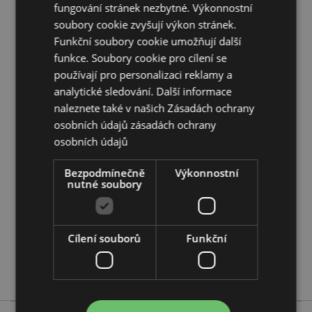
EN71:
Ano
fungování stránek nezbytné. Výkonnostní
soubory cookie zvyšují výkon stránek.
Doplňující informace:
Funkční soubory cookie umožňují další
Chcete se dozvědět více o nákupu u Puckator?
funkce. Soubory cookie pro cílení se
Přečtěte si našeho
průvodce nákupem pro zákazníky.
používají pro personalizaci reklamy a
analytické sledování. Další informace
naleznete také v našich Zásadách ochrany
Vlastnosti produktu
osobních údajů
zásadách ochrany
Více
Výška 19cm Šířka 4.5cm Hloubka 4.5cm
osobních údajů
informací
5055071505164
Bezpodmínečně
Výkonnostní
192
nutné soubory
0.068000
Ne
Ne
Cílení souborů
Funkční
Ne
Dinosauři