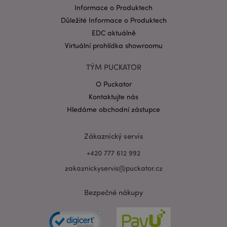
Informace o Produktech
Důležité Informace o Produktech
EDC aktuálně
Virtuální prohlídka showroomu
TÝM PUCKATOR
Zásadách ochrany osobních údajů společnosti
Google
O Puckator
form_key
1 de
Adobe Inc.
ho
.www.puckator.cz
Kontaktujte nás
Hledáme obchodní zástupce
Zákaznický servis
+420 777 612 992
mage-messages
1 de
Adobe Inc.
zakaznickyservis@puckator.cz
ho
www.puckator.cz
Bezpečné nákupy