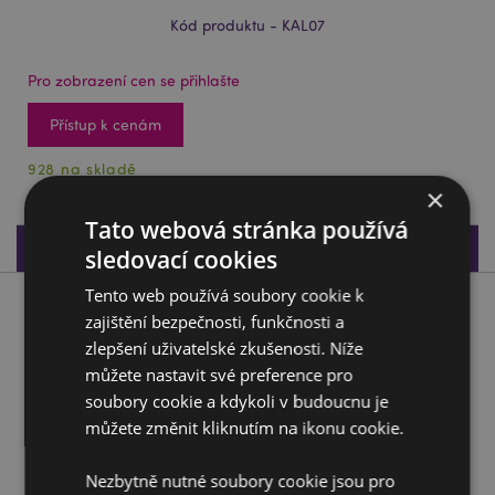
Kód produktu - KAL07
Pro zobrazení cen se přihlašte
Přístup k cenám
928 na skladě
×
Tato webová stránka používá
Specifikace produktu
sledovací cookies
Tento web používá soubory cookie k
Popis produktu
zajištění bezpečnosti, funkčnosti a
zlepšení uživatelské zkušenosti. Níže
Kaleidoskop - Dinosaurus
můžete nastavit své preference pro
soubory cookie a kdykoli v budoucnu je
Materiál:
Polystyren, akryl, karton a papír
můžete změnit kliknutím na ikonu cookie.
Certifikace CE/UKCA:
Ano
< strong>Nevhodné pro děti: 0–3 let
Nezbytně nutné soubory cookie jsou pro