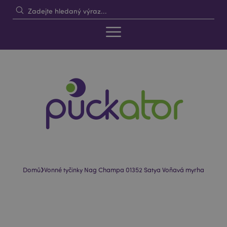
›
Domů
Vonné tyčinky Nag Champa 01352 Satya Voňavá myrha
Skip
Skip
to
to
the
the
end
beginning