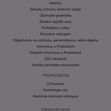
Doména
Veletrhy
CookieScriptConsent
1 mě
CookieScript
Zásady ochrany osobních údajů
.puckator.cz
Obchodní podmínky
Záruka nejnižší ceny
Prohlášení o etice
Průvodce nákupem
Objednávky na zakázku, personalizace, velké objemy
Informace o Produktech
Důležité Informace o Produktech
Zásadách ochrany osobních údajů společnosti
EDC aktuálně
Google
form_key
1 de
Adobe Inc.
Virtuální prohlídka showroomu
ho
.www.puckator.cz
TÝM PUCKATOR
O Puckator
Kontaktujte nás
Hledáme obchodní zástupce
mage-messages
1 de
Adobe Inc.
ho
www.puckator.cz
Zákaznický servis