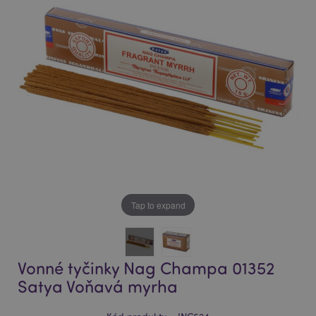
of
of
the
the
images
images
gallery
gallery
Tap to expand
Vonné tyčinky Nag Champa 01352
Satya Voňavá myrha