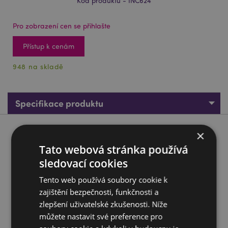
Kód produktu - INC624
Pro zobrazení cen se přihlašte
Přístup k cenám
948 na skladě
Specifikace produktu
×
Popis produktu
Tato webová stránka používá
Vonné tyčinky Nag Champa 01352 Satya Voňavá myrha
sledovací cookies
Značka:
Satya
Tento web používá soubory cookie k
Materiál:
Ručně zpracované kvalitní kadidlo,
zajištění bezpečnosti, funkčnosti a
pryskyřice a přírodní materiály.
zlepšení uživatelské zkušenosti. Níže
Přibližný počet kusů v balení:
můžete nastavit své preference pro
12