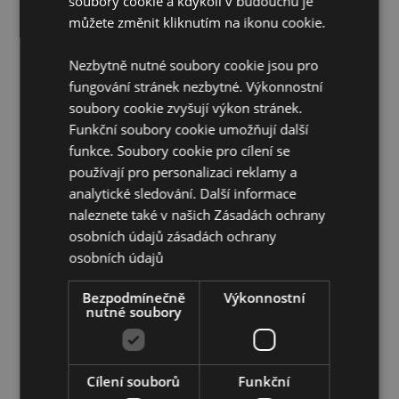
soubory cookie a kdykoli v budoucnu je
Přibližná doba hoření:
30 Minut
můžete změnit kliknutím na ikonu cookie.
Cruelty Free:
Ano
Veganské:
Ano
Nezbytně nutné soubory cookie jsou pro
fungování stránek nezbytné. Výkonnostní
Doplňující informace:
soubory cookie zvyšují výkon stránek.
Chcete se dozvědět více o nákupu u Puckator?
Funkční soubory cookie umožňují další
Přečtěte si našeho
průvodce nákupem pro zákazníky.
funkce. Soubory cookie pro cílení se
používají pro personalizaci reklamy a
analytické sledování. Další informace
naleznete také v našich Zásadách ochrany
osobních údajů
zásadách ochrany
osobních údajů
Bezpodmínečně
Výkonnostní
Vlastnosti produktu
nutné soubory
Více
Šířka 0.2cm Hloubka 0.2cm Délka 21cm
informací
8904234405308
360
Cílení souborů
Funkční