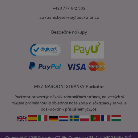
+420 777 612 992
zakaznickyservis@puckator.cz
Bezpečné nákupy
recently_viewed_product_previous
1 d
Adobe Inc.
www.puckator.cz
MEZINÁRODNÍ STRÁNKY Puckator
Puckator provozuje několik zahraničních stránek, na kterých si
můžete prohlédnout a objednat naše zboží a zákaznický servis je
recently_compared_product_previous
1 d
Adobe Inc.
poskytován v příslušném jazyce.
www.puckator.cz
PHPSESSID
1 de
PHP.net
Copyright © 2025 Puckator CZ, Via Comentina 38, Asti, 14100 Itálie. DIČ: