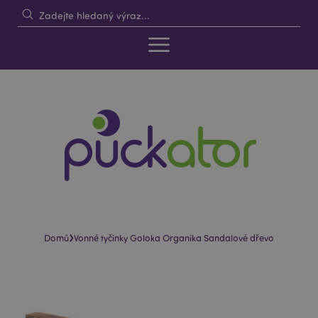
›
Domů
Vonné tyčinky Goloka Organika Sandalové dřevo
Skip
Skip
to
to
the
the
end
beginning