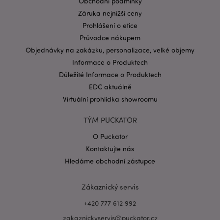
Obchodní podmínky
CookieScriptConsent
1 mě
CookieScript
.puckator.cz
Záruka nejnižší ceny
Prohlášení o etice
Průvodce nákupem
Objednávky na zakázku, personalizace, velké objemy
Informace o Produktech
Důležité Informace o Produktech
EDC aktuálně
Zásadách ochrany osobních údajů společnosti
Virtuální prohlídka showroomu
Google
form_key
1 de
Adobe Inc.
ho
.www.puckator.cz
TÝM PUCKATOR
O Puckator
Kontaktujte nás
Hledáme obchodní zástupce
Zákaznický servis
mage-messages
1 de
Adobe Inc.
ho
www.puckator.cz
+420 777 612 992
zakaznickyservis@puckator.cz