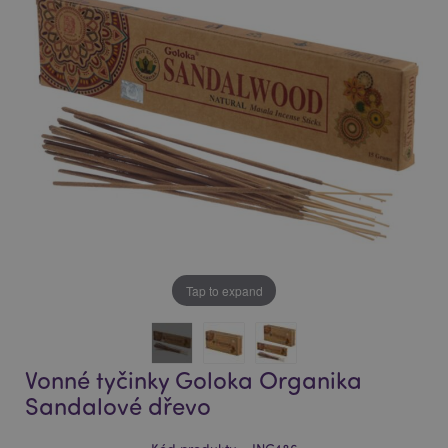
of
of
the
the
images
images
gallery
gallery
Tap to expand
Vonné tyčinky Goloka Organika
Sandalové dřevo