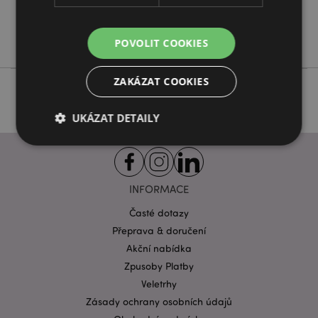
Ne
Goloka
POVOLIT COOKIES
ZAKÁZAT COOKIES
UKÁZAT DETAILY
Bezpodmínečně nutné soubory
Výkonnostní
INFORMACE
Cílení souborů
Funkční
Časté dotazy
Nezbytně nutné soubory cookie umožňují základní
Přeprava & doručení
funkce webových stránek, jako je přihlášení
uživatele a správa účtu. Bez nezbytně nutných
Akční nabídka
souborů cookie nelze webovou stránku správně
Zpusoby Platby
používat.
Veletrhy
Provider
/
Název
Vypr
Doména
Zásady ochrany osobních údajů