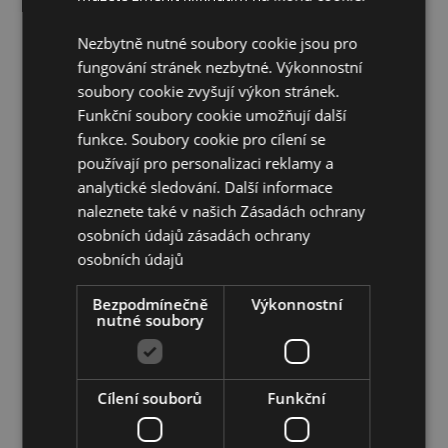
Přibližná doba hoření:
30 Minut
Nezbytně nutné soubory cookie jsou pro
Doplňující informace:
fungování stránek nezbytné. Výkonnostní
Chcete se dozvědět více o nákupu u Puckator?
soubory cookie zvyšují výkon stránek.
Přečtěte si našeho
průvodce nákupem pro zákazníky.
Funkční soubory cookie umožňují další
funkce. Soubory cookie pro cílení se
používají pro personalizaci reklamy a
analytické sledování. Další informace
naleznete také v našich Zásadách ochrany
osobních údajů
zásadách ochrany
osobních údajů
Vlastnosti produktu
Bezpodmínečně
Výkonnostní
Více
Šířka 0.1cm Hloubka 0.cm Délka 20cm
nutné soubory
informací
8906051433519
600
0.034000
Cílení souborů
Funkční
Ne
Ne