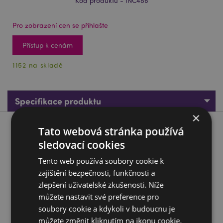
Kód produktu - INC486
Pro zobrazení cen se přihlašte
Přístup k cenám
1152 na skladě
Specifikace produktu
×
Tato webová stránka používá
Popis produktu
sledovací cookies
Vonné tyčinky Goloka Organika Sandalové dřevo
Tento web používá soubory cookie k
Značka:
Goloka
zajištění bezpečnosti, funkčnosti a
zlepšení uživatelské zkušenosti. Níže
Materiál:
Ručně zpracované kvalitní kadidlo,
pryskyřice a přírodní materiály.
můžete nastavit své preference pro
soubory cookie a kdykoli v budoucnu je
Přibližný počet kusů v balení:
12 tyčinek
můžete změnit kliknutím na ikonu cookie.