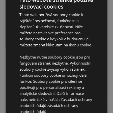
sledovací cookies
Tento web používá soubory cookie k
zajištění bezpečnosti, funkčnosti a
zlepšení uživatelské zkušenosti. Níže
Vlastnosti produktu
můžete nastavit své preference pro
Více
Krabička 21.5cm
soubory cookie a kdykoli v budoucnu je
informací
5028691382613
můžete změnit kliknutím na ikonu cookie.
288
Nezbytně nutné soubory cookie jsou pro
0.038000
fungování stránek nezbytné. Výkonnostní
Ne
soubory cookie zvyšují výkon stránek.
Ne
Funkční soubory cookie umožňují další
Ne
funkce. Soubory cookie pro cílení se
Stamford
používají pro personalizaci reklamy a
analytické sledování. Další informace
naleznete také v našich Zásadách ochrany
osobních údajů
zásadách ochrany
osobních údajů