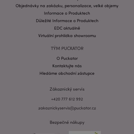
Objednávky na zakázku, personalizace, velké objemy
Informace o Produktech
Důležité Informace o Produktech
EDC aktuálně
mage-messages
1 de
Adobe Inc.
Virtuální prohlídka showroomu
ho
www.puckator.cz
TÝM PUCKATOR
O Puckator
Kontaktujte nás
Hledáme obchodní zástupce
Zákaznický servis
+420 777 612 992
zakaznickyservis@puckator.cz
recently_viewed_product_previous
1 d
Adobe Inc.
www.puckator.cz
Bezpečné nákupy