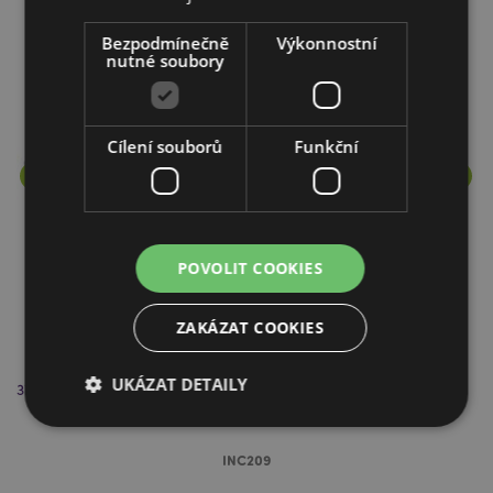
Více z této řady
Bezpodmínečně
Výkonnostní
nutné soubory
Cílení souborů
Funkční
POVOLIT COOKIES
ZAKÁZAT COOKIES
UKÁZAT DETAILY
37112 Stamford Hex Vonné tyčinky - František a myrta
37
INC209
Bezpodmínečně nutné soubory
Výkonnostní