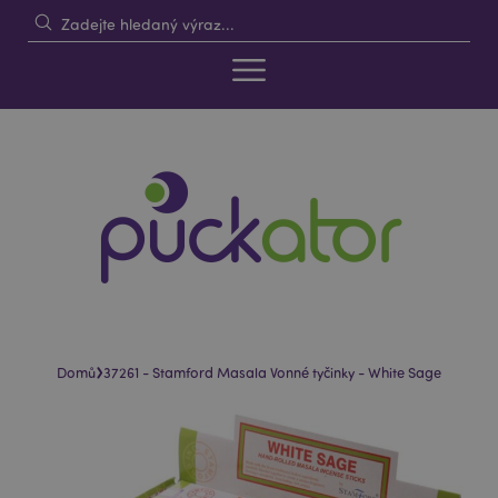
›
Domů
37261 - Stamford Masala Vonné tyčinky - White Sage
Skip
Skip
to
to
the
the
end
beginning