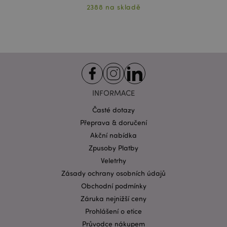
Cílení souborů
Funkční
2388 na skladě
Nezbytně nutné soubory cookie umožňují základní
funkce webových stránek, jako je přihlášení
uživatele a správa účtu. Bez nezbytně nutných
souborů cookie nelze webovou stránku správně
používat.
Provider
/
Název
Vypr
Doména
INFORMACE
CookieScriptConsent
1 mě
CookieScript
.puckator.cz
Časté dotazy
Přeprava & doručení
Akční nabídka
Zpusoby Platby
Veletrhy
Zásady ochrany osobních údajů
Obchodní podmínky
Zásadách ochrany osobních údajů společnosti
Záruka nejnižší ceny
Google
form_key
1 de
Adobe Inc.
Prohlášení o etice
ho
.www.puckator.cz
Průvodce nákupem