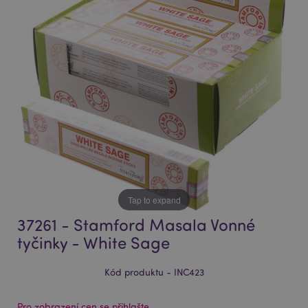
of
of
the
the
images
images
gallery
gallery
Tap to expand
37261 - Stamford Masala Vonné
tyčinky - White Sage
Kód produktu - INC423
Pro zobrazení cen se přihlašte