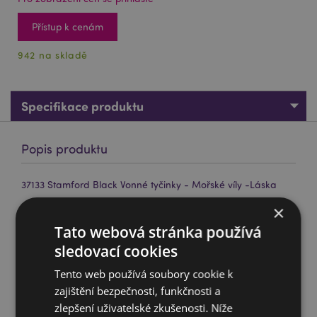
Přístup k cenám
942 na skladě
Specifikace produktu
Popis produktu
37133 Stamford Black Vonné tyčinky - Mořské víly -Láska
Značka:
Stamford Black
×
Materiál:
Ručně zpracované kvalitní kadidlo,
Tato webová stránka používá
pryskyřice a přírodní materiály.
sledovací cookies
Vůně:
Bílá růže
Tento web používá soubory cookie k
Přibližný počet kusů v balení:
12
zajištění bezpečnosti, funkčnosti a
Přibližná doba hoření:
30 Minut
zlepšení uživatelské zkušenosti. Níže