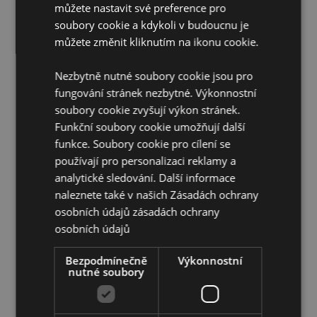
můžete nastavit své preference pro
Cruelty Free:
Ano
soubory cookie a kdykoli v budoucnu je
Veganské:
Ano
můžete změnit kliknutím na ikonu cookie.
Doplňující informace:
Nezbytně nutné soubory cookie jsou pro
Chcete se dozvědět více o nákupu u Puckator?
fungování stránek nezbytné. Výkonnostní
Přečtěte si našeho
průvodce nákupem pro zákazníky.
soubory cookie zvyšují výkon stránek.
Funkční soubory cookie umožňují další
funkce. Soubory cookie pro cílení se
používají pro personalizaci reklamy a
analytické sledování. Další informace
naleznete také v našich Zásadách ochrany
osobních údajů
zásadách ochrany
Vlastnosti produktu
osobních údajů
Více
Délka 23cm Approx 15 Sticks Per Individual Balení
informací
Bezpodmínečně
Výkonnostní
5028691381333
nutné soubory
288
0.046000