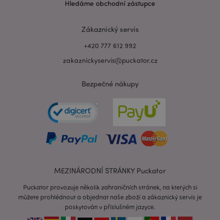
Hledáme obchodní zástupce
ho
www.puckator.cz
Zákaznický servis
+420 777 612 992
zakaznickyservis@puckator.cz
Bezpečné nákupy
recently_viewed_product_previous
1 d
Adobe Inc.
www.puckator.cz
MEZINÁRODNÍ STRÁNKY Puckator
recently_compared_product_previous
1 d
Adobe Inc.
Puckator provozuje několik zahraničních stránek, na kterých si
www.puckator.cz
můžete prohlédnout a objednat naše zboží a zákaznický servis je
poskytován v příslušném jazyce.