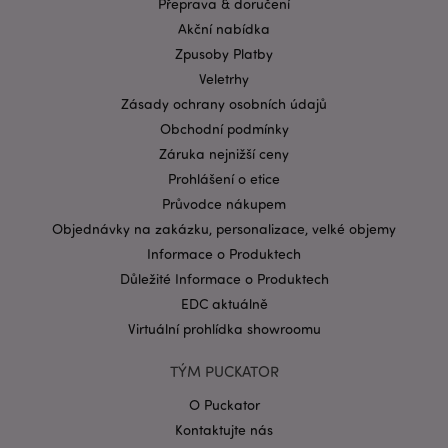
Přeprava & doručení
Provider
/
Akční nabídka
Název
Vypr
Doména
Zpusoby Platby
CookieScriptConsent
1 mě
CookieScript
Veletrhy
.puckator.cz
Zásady ochrany osobních údajů
Obchodní podmínky
Záruka nejnižší ceny
Prohlášení o etice
Průvodce nákupem
Objednávky na zakázku, personalizace, velké objemy
Informace o Produktech
Zásadách ochrany osobních údajů společnosti
Google
Důležité Informace o Produktech
form_key
1 de
Adobe Inc.
EDC aktuálně
ho
.www.puckator.cz
Virtuální prohlídka showroomu
TÝM PUCKATOR
O Puckator
Kontaktujte nás
mage-messages
1 de
Adobe Inc.