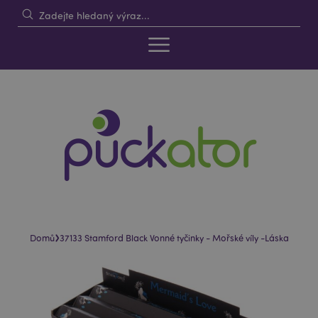
›
Domů
37133 Stamford Black Vonné tyčinky - Mořské víly -Láska
Skip
Skip
to
to
the
the
end
beginning