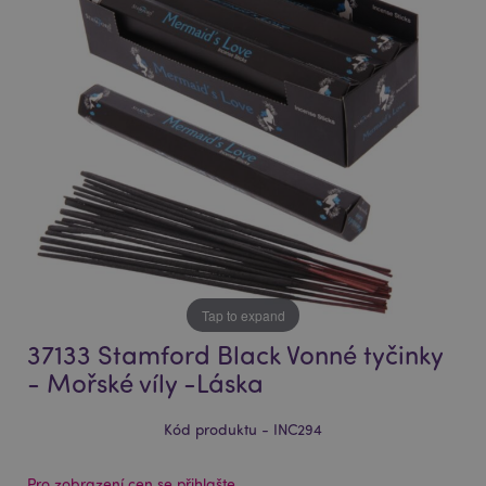
of
of
the
the
images
images
gallery
gallery
Tap to expand
37133 Stamford Black Vonné tyčinky
- Mořské víly -Láska
Kód produktu - INC294
Pro zobrazení cen se přihlašte