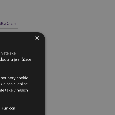
élka 24cm
81074
×
ivatelské
0
budoucnu je můžete
í soubory cookie
ie pro cílení se
te také v našich
d
Funkční