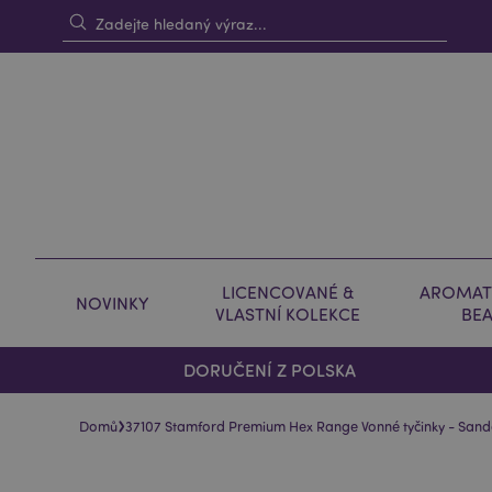
LICENCOVANÉ &
AROMAT
NOVINKY
VLASTNÍ KOLEKCE
BE
DORUČENÍ Z POLSKA
›
Domů
37107 Stamford Premium Hex Range Vonné tyčinky - Sand
Skip
Skip
to
to