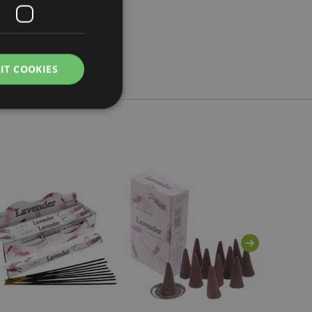
IT COOKIES
práva účtu. Bez
lužba Cookie-
edvoleb souhlasu se
e nutné, aby banner
oval správně.
usnadnění ukládání
žeči, aby se stránky