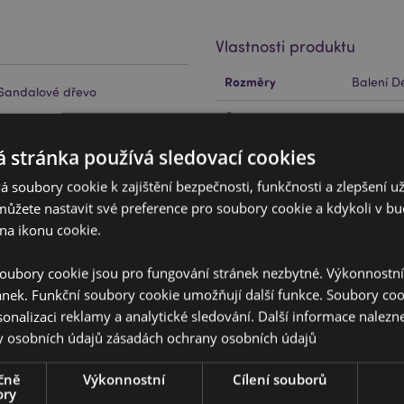
Vlastnosti produktu
Více
Rozměry
Balení D
informací
 Sandalové dřevo
Čárový Kód EAN
50286913
yskyřice a přírodní materiály.
 stránka používá sledovací cookies
Množství v kartonu
288
 soubory cookie k zajištění bezpečnosti, funkčnosti a zlepšení už
Hmotnost (kg)
0.04600
můžete nastavit své preference pro soubory cookie a kdykoli v 
na ikonu cookie.
V AKCI
Ne
NOVINKY
Ne
oubory cookie jsou pro fungování stránek nezbytné. Výkonnostn
ánek. Funkční soubory cookie umožňují další funkce. Soubory cook
PROMO
Ne
sonalizaci reklamy a analytické sledování. Další informace nalezne
y osobních údajů
zásadách ochrany osobních údajů
Značka
Stamfor
řečtěte si našeho
průvodce
čně
Výkonnostní
Cílení souborů
ory