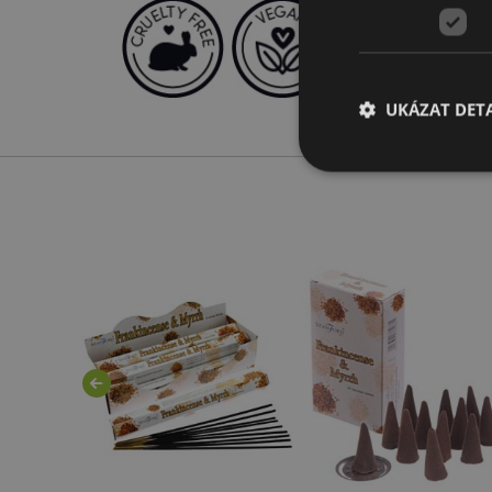
UKÁZAT DETA
Nezbytně nutné soubo
nezbytně nutných so
Název
CookieScriptConse
form_key