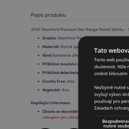
Popis produktu
37107 Stamford Premium Hex Range Vonné tyčinky -
Značka:
Stamford Premium Hex
Materiál:
Ručně zpracované kvalitní kadidlo, pr
Tato webová
Vůně:
Santalové dřevo
Tento web používá
Přibližné množství v balení:
20
zkušenosti. Níže 
Přibližná doba hoření:
30 Minut
změnit kliknutím 
Cruelty Free:
Ano
Nezbytně nutné s
Veganské:
Ano
zvyšují výkon str
používají pro per
Doplňující informace:
Zásadách ochran
Chcete se dozvědět více o nákupu u Puckator?
P
nákupem pro zákazníky.
Bezpodmíne
nutné soub