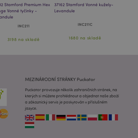
 oznámení, která se
02 Stamford Premium Hex
37162 Stamford Vonné kužely-
37103 Stam
zpráva o souhlasu se
é zprávy. Zpráva se
ge Vonné tyčinky -
Levandule
Range Vonn
obrazí nakupujícímu.
andule
Patchouli
 prohlížených
INC211C
INC211
i.
ovnávaných
1680 na skladě
3198 na skladě
629
i.
 založenými na
 identifikátor
ných relací
 náhodně
ití může být
dobrým příkladem je
uživatele mezi
MEZINÁRODNÍ STRÁNKY Puckator
e spouští vyčištění
Puckator provozuje několik zahraničních stránek, na
 Když je soubor
kterých si můžete prohlédnout a objednat naše zboží
 aplikací, správce
a zákaznický servis je poskytován v příslušném
ví hodnotu cookie na
jazyce.
 spuštění potřebný
 za účelem
usnadnění ukládání
žeči, aby se stránky