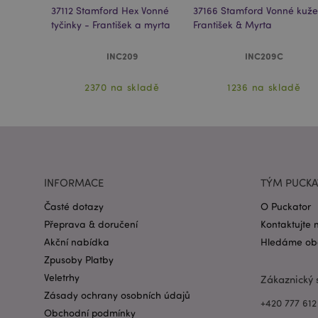
mage-messages
né kužely -
37112 Stamford Hex Vonné
37166 Stamford Vonné kuže
tyčinky - František a myrta
František & Myrta
recently_viewed_pr
INC209
INC209C
recently_compared
adě
2370 na skladě
1236 na skladě
PHPSESSID
INFORMACE
TÝM PUCK
Časté dotazy
O Puckator
mage-cache-sessid
Přeprava & doručení
Kontaktujte 
Akční nabídka
Hledáme obc
Zpusoby Platby
_GRECAPTCHA
Veletrhy
Zákaznický 
Zásady ochrany osobních údajů
+420 777 612
mage-cache-storage
Obchodní podmínky
invalidation