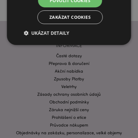
POVOLIT COOKIES
ZAKÁZAT COOKIES
UKÁZAT DETAILY
INFORMACE
Časté dotazy
Bezpodmínečně nutné soubory
Výkonnostní
Přeprava & doručení
Cílení souborů
Funkční
Akční nabídka
Nezbytně nutné soubory cookie umožňují základní
Zpusoby Platby
funkce webových stránek, jako je přihlášení
Veletrhy
uživatele a správa účtu. Bez nezbytně nutných
souborů cookie nelze webovou stránku správně
Zásady ochrany osobních údajů
používat.
Obchodní podmínky
Provider
/
Název
Vypr
Záruka nejnižší ceny
Doména
Prohlášení o etice
CookieScriptConsent
1 mě
CookieScript
Průvodce nákupem
.puckator.cz
Objednávky na zakázku, personalizace, velké objemy