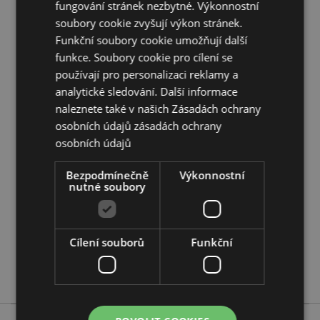
fungování stránek nezbytné. Výkonnostní
Sezónní svátek/sváteční příležitost:
Halloween
soubory cookie zvyšují výkon stránek.
Funkční soubory cookie umožňují další
Doplňující informace:
funkce. Soubory cookie pro cílení se
Chcete se dozvědět více o nákupu u Puckator?
používají pro personalizaci reklamy a
Přečtěte si našeho
průvodce nákupem pro zákazníky.
analytické sledování. Další informace
naleznete také v našich Zásadách ochrany
osobních údajů
zásadách ochrany
Vlastnosti produktu
osobních údajů
Více
Výška 18.5cm Šířka 8.5cm Hloubka 7.5cm
informací
Bezpodmínečně
Výkonnostní
5055071508882
nutné soubory
24
0.408000
Ne
Cílení souborů
Funkční
Ne
Ne