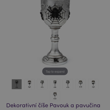
of
of
the
the
images
images
gallery
gallery
Tap to expand
Dekorativní číše Pavouk a pavučina