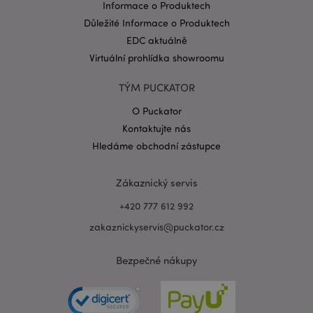
Informace o Produktech
Důležité Informace o Produktech
EDC aktuálně
Virtuální prohlídka showroomu
TÝM PUCKATOR
Zásadách ochrany osobních údajů společnosti
Google
O Puckator
form_key
1 de
Adobe Inc.
ho
.www.puckator.cz
Kontaktujte nás
Hledáme obchodní zástupce
Zákaznický servis
+420 777 612 992
mage-messages
1 de
Adobe Inc.
zakaznickyservis@puckator.cz
ho
www.puckator.cz
Bezpečné nákupy