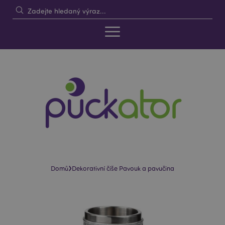
›
Domů
Dekorativní číše Pavouk a pavučina
Skip
Skip
to
to
the
the
end
beginning