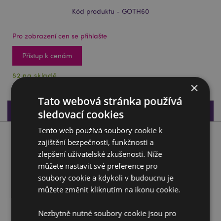
Kód produktu - GOTH60
Pro zobrazení cen se přihlašte
Přístup k cenám
82 na skladě
×
Tato webová stránka používá
Specifikace produktu
sledovací cookies
Tento web používá soubory cookie k
Popis produktu
zajištění bezpečnosti, funkčnosti a
zlepšení uživatelské zkušenosti. Níže
můžete nastavit své preference pro
Dekorativní číše Pavouk a pavučina
soubory cookie a kdykoli v budoucnu je
Materiál:
Pryskyřice a nerezová ocel
můžete změnit kliknutím na ikonu cookie.
Pouze dekorativní:
Ano
Informace o produktu:
Pouze otírejte, neponořujte do
Nezbytně nutné soubory cookie jsou pro
vody.