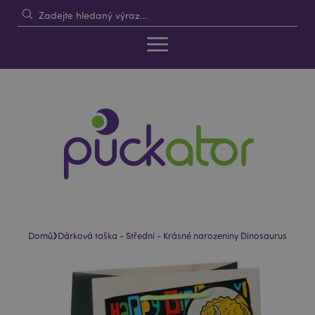
›
Domů
Dárková taška - Střední - Krásné narozeniny Dinosaurus
Skip
Skip
to
to
the
the
end
beginning