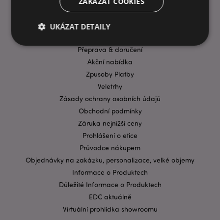
ZAKÁZAT COOKIES
INFORMACE
UKÁZAT DETAILY
Časté dotazy
Přeprava & doručení
Akční nabídka
Bezpodmínečně nutné soubory
Výkonnostní
Zpusoby Platby
Cílení souborů
Funkční
Veletrhy
Nezbytně nutné soubory cookie umožňují základní
Zásady ochrany osobních údajů
funkce webových stránek, jako je přihlášení
Obchodní podmínky
uživatele a správa účtu. Bez nezbytně nutných
souborů cookie nelze webovou stránku správně
Záruka nejnižší ceny
používat.
Prohlášení o etice
Provider
/
Průvodce nákupem
Název
Vypr
Doména
Objednávky na zakázku, personalizace, velké objemy
CookieScriptConsent
1 mě
CookieScript
Informace o Produktech
.puckator.cz
Důležité Informace o Produktech
EDC aktuálně
Virtuální prohlídka showroomu