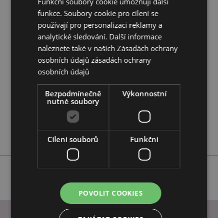
Funkční soubory cookie umožňují další
funkce. Soubory cookie pro cílení se
používají pro personalizaci reklamy a
Vlastnosti produktu
analytické sledování. Další informace
Více
Výška 23cm šířka 17cm hloubka 9cm
naleznete také v našich Zásadách ochrany
informací
5055071778926
osobních údajů
zásadách ochrany
288
osobních údajů
0.044000
Bezpodmínečně
Výkonnostní
Ano
nutné soubory
Ne
Ne
Dinosauři
Cílení souborů
Funkční
POVOLIT COOKIES