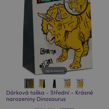
of
of
the
the
images
images
gallery
gallery
Tap to expand
Dárková taška - Střední - Krásné
narozeniny Dinosaurus