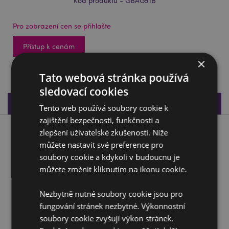
Kód produktu - GBAG91B
Pro zobrazení cen se přihlašte
Přístup k cenám
×
1272 na skladě
Tato webová stránka používá
sledovací cookies
Specifikace produktu
Tento web používá soubory cookie k
zajištění bezpečnosti, funkčnosti a
zlepšení uživatelské zkušenosti. Níže
Popis produktu
můžete nastavit své preference pro
soubory cookie a kdykoli v budoucnu je
Dárková taška - Střední - Krásné narozeniny Dinosaurus
můžete změnit kliknutím na ikonu cookie.
Materiál:
Karton, rukojeti z provazu
Nezbytně nutné soubory cookie jsou pro
Doplňující informace:
fungování stránek nezbytné. Výkonnostní
Chcete se dozvědět více o nákupu u Puckator?
soubory cookie zvyšují výkon stránek.
Přečtěte si našeho
průvodce nákupem pro zákazníky.