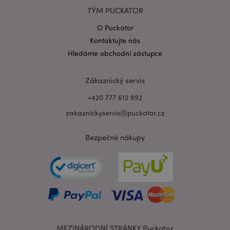
TÝM PUCKATOR
O Puckator
Kontaktujte nás
Zásadách ochrany osobních údajů společnosti
Google
Hledáme obchodní zástupce
form_key
1 de
Adobe Inc.
ho
.www.puckator.cz
Zákaznický servis
+420 777 612 992
zakaznickyservis@puckator.cz
Bezpečné nákupy
mage-messages
1 de
Adobe Inc.
ho
www.puckator.cz
MEZINÁRODNÍ STRÁNKY Puckator