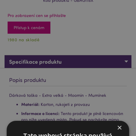
Kód produktu - GBAG118X
Pro zobrazení cen se přihlašte
Přístup k cenám
1980 na skladě
Specifikace produktu
Popis produktu
Dárková taška - Extra velká - Moomin - Mumínek
Materiál:
Karton, rukojeti z provazu
Informace o licenci:
Tento produkt je plně licencován
pro níže uvedená místa. Pokud se nacházíte mimo
×
tyto oblasti, nepokoušejte se tento produkt zakoupit;
pokud tak učiníte, produkt bude z vaší objednávky
Tato webová stránka používá