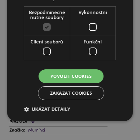
(pevnina), Spojené království (Severní Irsko, Highlands
a ostrovy)
Bezpodmínečně
Výkonnostní
nutné soubory
Doplňující informace:
Chcete se dozvědět více o nákupu u Puckator?
Cílení souborů
Funkční
Přečtěte si našeho
průvodce nákupem pro zákazníky.
Vlastnosti produktu
Více
Výška 40cm Šířka 35cm Hloubka 12cm
POVOLIT COOKIES
informací
5055071509018
144
ZAKÁZAT COOKIES
0.121000
Ne
UKÁZAT DETAILY
Ne
Ne
Mumínci
Bezpodmínečně nutné soubory
Výkonnostní