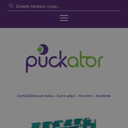
›
Domů
Dárková taška - Extra velká - Moomin - Mumínek
Skip
Skip
to
to
the
the
end
beginning