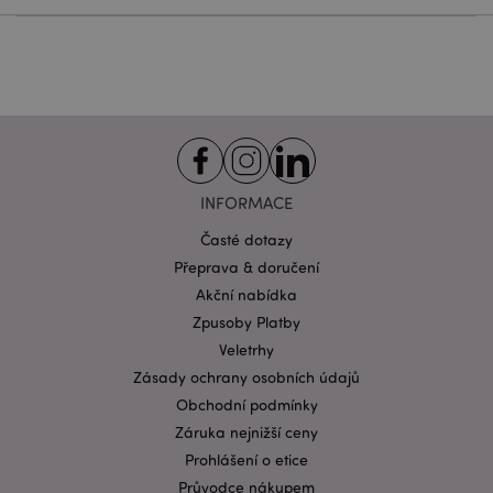
Cílení souborů
Funkční
Nezbytně nutné soubory cookie umožňují základní
funkce webových stránek, jako je přihlášení
uživatele a správa účtu. Bez nezbytně nutných
souborů cookie nelze webovou stránku správně
používat.
Provider
/
Název
Vypr
Doména
INFORMACE
CookieScriptConsent
1 mě
CookieScript
.puckator.cz
Časté dotazy
Přeprava & doručení
Akční nabídka
Zpusoby Platby
Veletrhy
Zásady ochrany osobních údajů
Obchodní podmínky
Zásadách ochrany osobních údajů společnosti
Google
Záruka nejnižší ceny
form_key
1 de
Adobe Inc.
Prohlášení o etice
ho
.www.puckator.cz
Průvodce nákupem