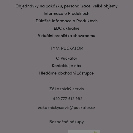
Objednávky na zakázku, personalizace, velké objemy
Informace o Produktech
Důležité Informace o Produktech
EDC aktuálně
mage-messages
1 de
Adobe Inc.
Virtuální prohlídka showroomu
ho
www.puckator.cz
TÝM PUCKATOR
O Puckator
Kontaktujte nás
Hledáme obchodní zástupce
Zákaznický servis
+420 777 612 992
zakaznickyservis@puckator.cz
recently_viewed_product_previous
1 d
Adobe Inc.
www.puckator.cz
Bezpečné nákupy