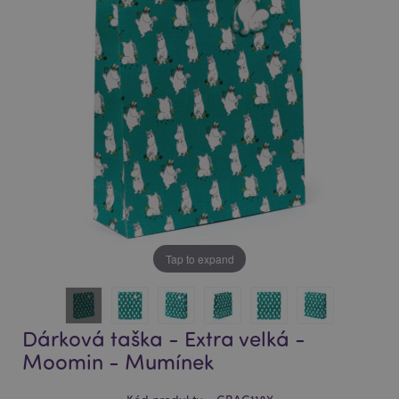
of
of
the
the
images
images
gallery
gallery
Tap to expand
Dárková taška - Extra velká -
Moomin - Mumínek