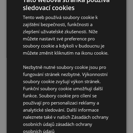
odstraněn. Pokud potřebujete další informace, obraťte
sledovací cookies
se prosím na náš tým zákaznického servisu.
Licencovaná území:
Ålandské ostrovy, Albánie,
Tento web používá soubory cookie k
Rakousko, Azory (Portugalsko), Bahrajn, Baleárské
zajištění bezpečnosti, funkčnosti a
ostrovy (Španělsko), Belgie, Bermudy, Bosna a
zlepšení uživatelské zkušenosti. Níže
Hercegovina, Bulharsko, Kanada, Kanárské ostrovy
(Španělsko), Ceuta a Melilla, Korsika (Francie),
můžete nastavit své preference pro
Chorvatsko, Kypr, Česká republika, Dánsko, Estonsko,
soubory cookie a kdykoli v budoucnu je
Finsko (pevnina), Francie (pevnina), Francouzská
můžete změnit kliknutím na ikonu cookie.
Guyana, Německo, Gibraltar, Řecko, Guadeloupe,
Guernsey (Normanské ostrovy), Svatý stolec
Nezbytně nutné soubory cookie jsou pro
(Vatikánský městský stát), Hongkong, Maďarsko,
Island, Irsko, Ostrov Man (Spojené království), Itálie
fungování stránek nezbytné. Výkonnostní
(pevnina), Jersey (Normanské ostrovy), Jordánsko,
soubory cookie zvyšují výkon stránek.
Kosovo, Kuvajt, Lotyšsko, Lichtenštejnsko, Litva,
Funkční soubory cookie umožňují další
Lucembursko, Severní Makedonie, Madeira
funkce. Soubory cookie pro cílení se
(Portugalsko), Malta, Martinik, Mayotte, Moldavsko,
používají pro personalizaci reklamy a
Monako, Černá Hora, Nizozemsko, Norsko, Palestina,
Polsko, Portugalsko (pevnina), Katar, Réunion,
analytické sledování. Další informace
Rumunsko, Svatý Martin (francouzská část), San
naleznete také v našich Zásadách ochrany
Marino, Srbsko, Sicílie (Itálie), Singapur, Slovensko,
osobních údajů
zásadách ochrany
Slovinsko, Španělsko (pevnina), Švédsko, Švýcarsko,
osobních údajů
Ukrajina, Spojené arabské emiráty, Spojené království