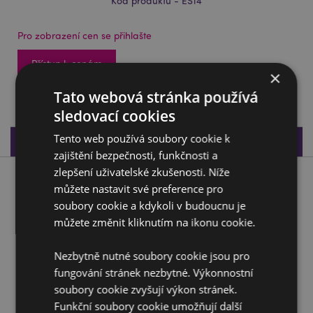
Kód produktu - ES14
Pro zobrazení cen se přihlašte
Přístup k cenám
×
724 na skladě
Tato webová stránka používá
sledovací cookies
Tento web používá soubory cookie k
Specifikace produktu
zajištění bezpečnosti, funkčnosti a
zlepšení uživatelské zkušenosti. Níže
Popis produktu
můžete nastavit své preference pro
soubory cookie a kdykoli v budoucnu je
Dekorace - soška - Černá egyptská pyramida
můžete změnit kliknutím na ikonu cookie.
Materiál:
Pryskyřice
Nezbytně nutné soubory cookie jsou pro
Doplňující informace:
fungování stránek nezbytné. Výkonnostní
soubory cookie zvyšují výkon stránek.
Chcete se dozvědět více o nákupu u Puckator?
Funkční soubory cookie umožňují další
Přečtěte si našeho
průvodce nákupem pro zákazníky.