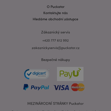
O Puckator
Kontaktujte nás
Zásadách ochrany osobních údajů společnosti
Hledáme obchodní zástupce
Google
form_key
1 de
Adobe Inc.
ho
.www.puckator.cz
Zákaznický servis
+420 777 612 992
zakaznickyservis@puckator.cz
Bezpečné nákupy
mage-messages
1 de
Adobe Inc.
ho
www.puckator.cz
MEZINÁRODNÍ STRÁNKY Puckator