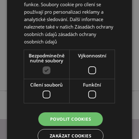
funkce. Soubory cookie pro cílení se
používají pro personalizaci reklamy a
Vlastnosti produktu
analytické sledování. Další informace
Více
naleznete také v našich Zásadách ochrany
Výška 5cm
informací
osobních údajů
zásadách ochrany
5055071550003
osobních údajů
72
0.094000
Bezpodmínečně
Výkonnostní
Ne
nutné soubory
Ne
Ne
Cílení souborů
Funkční
POVOLIT COOKIES
ZAKÁZAT COOKIES