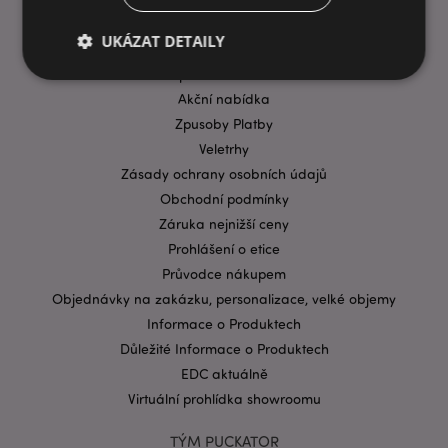
INFORMACE
UKÁZAT DETAILY
Časté dotazy
Přeprava & doručení
Akční nabídka
Bezpodmínečně nutné soubory
Výkonnostní
Zpusoby Platby
Veletrhy
Cílení souborů
Funkční
Zásady ochrany osobních údajů
Nezbytně nutné soubory cookie umožňují základní
Obchodní podmínky
funkce webových stránek, jako je přihlášení
uživatele a správa účtu. Bez nezbytně nutných
Záruka nejnižší ceny
souborů cookie nelze webovou stránku správně
Prohlášení o etice
používat.
Průvodce nákupem
Provider
/
Název
Vypr
Doména
Objednávky na zakázku, personalizace, velké objemy
Informace o Produktech
CookieScriptConsent
1 mě
CookieScript
.puckator.cz
Důležité Informace o Produktech
EDC aktuálně
Virtuální prohlídka showroomu
TÝM PUCKATOR