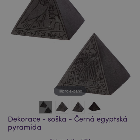
of
of
the
the
images
images
gallery
gallery
Tap to expand
Dekorace - soška - Černá egyptská
pyramida