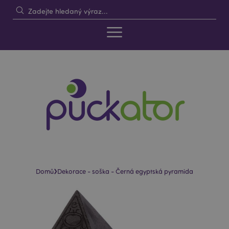
›
Domů
Dekorace - soška - Černá egyptská pyramida
Skip
Skip
to
to
the
the
end
beginning