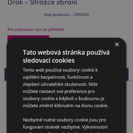
Drak - Strážce zbraní
Kód produktu - DRG591
Pro zobrazení cen se přihlašte
Přístup k cenám
×
Tato webová stránka používá
640 na skladě
sledovací cookies
Tento web používá soubory cookie k
Specifikace produktu
zajištění bezpečnosti, funkčnosti a
zlepšení uživatelské zkušenosti. Níže
můžete nastavit své preference pro
Popis produktu
soubory cookie a kdykoli v budoucnu je
můžete změnit kliknutím na ikonu cookie.
Dekorace - soška - Temné legendy - Drak - Strážce zbraní
Materiál:
Pryskyřice
Nezbytně nutné soubory cookie jsou pro
fungování stránek nezbytné. Výkonnostní
Doplňující informace: