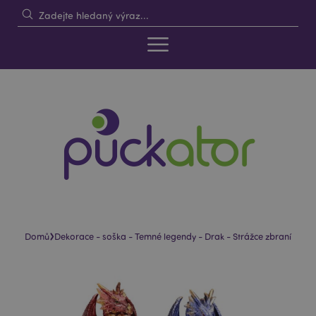
›
Domů
Dekorace - soška - Temné legendy - Drak - Strážce zbraní
Skip
Skip
to
to
the
the
end
beginning