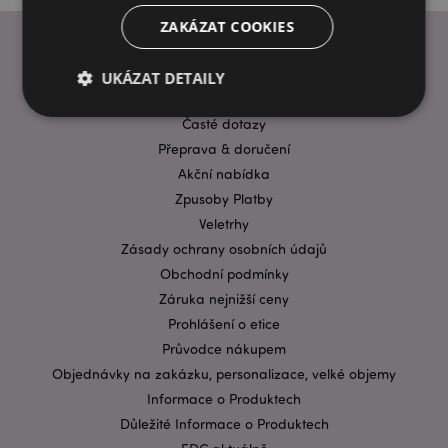
ZAKÁZAT COOKIES
UKÁZAT DETAILY
INFORMACE
Časté dotazy
Přeprava & doručení
Bezpodmínečně nutné soubory
Výkonnostní
Akční nabídka
Cílení souborů
Funkční
Zpusoby Platby
Nezbytně nutné soubory cookie umožňují základní
Veletrhy
funkce webových stránek, jako je přihlášení
Zásady ochrany osobních údajů
uživatele a správa účtu. Bez nezbytně nutných
souborů cookie nelze webovou stránku správně
Obchodní podmínky
používat.
Záruka nejnižší ceny
Provider
/
Prohlášení o etice
Název
Vypr
Doména
Průvodce nákupem
CookieScriptConsent
1 mě
CookieScript
Objednávky na zakázku, personalizace, velké objemy
.puckator.cz
Informace o Produktech
Důležité Informace o Produktech