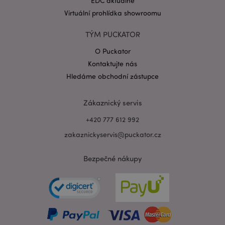
EDC aktuálně
Virtuální prohlídka showroomu
TÝM PUCKATOR
O Puckator
Zásadách ochrany osobních údajů společnosti
Google
Kontaktujte nás
form_key
1 de
Adobe Inc.
Hledáme obchodní zástupce
ho
.www.puckator.cz
Zákaznický servis
+420 777 612 992
zakaznickyservis@puckator.cz
mage-messages
1 de
Adobe Inc.
ho
www.puckator.cz
Bezpečné nákupy