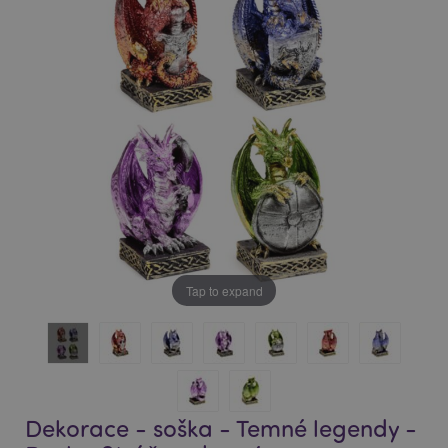
of
of
the
the
images
images
gallery
gallery
Tap to expand
Dekorace - soška - Temné legendy -