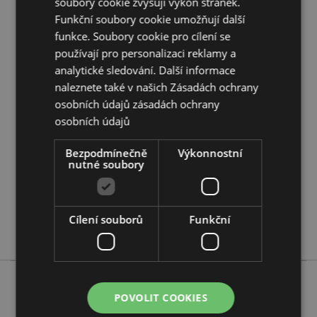
soubory cookie zvyšují výkon stránek.
Chcete se dozvědět více o nákupu u Puckator?
Funkční soubory cookie umožňují další
Přečtěte si našeho
průvodce nákupem pro zákazníky.
funkce. Soubory cookie pro cílení se
používají pro personalizaci reklamy a
analytické sledování. Další informace
Vlastnosti produktu
naleznete také v našich Zásadách ochrany
Více
Výška 10cm Šířka 6cm Hloubka 5cm
osobních údajů
zásadách ochrany
informací
5055071511639
osobních údajů
72
0.204000
Bezpodmínečně
Výkonnostní
nutné soubory
Ne
Ne
Ne
Cílení souborů
Funkční
Temné legendy
POVOLIT COOKIES