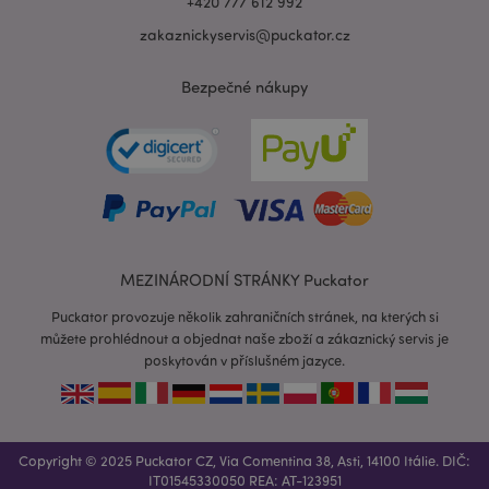
+420 777 612 992
zakaznickyservis@puckator.cz
Bezpečné nákupy
recently_viewed_product_previous
1 d
Adobe Inc.
www.puckator.cz
MEZINÁRODNÍ STRÁNKY Puckator
Puckator provozuje několik zahraničních stránek, na kterých si
můžete prohlédnout a objednat naše zboží a zákaznický servis je
poskytován v příslušném jazyce.
recently_compared_product_previous
1 d
Adobe Inc.
www.puckator.cz
Copyright © 2025 Puckator CZ, Via Comentina 38, Asti, 14100 Itálie. DIČ:
PHPSESSID
1 de
PHP.net
IT01545330050 REA: AT-123951
ho
.www.puckator.cz