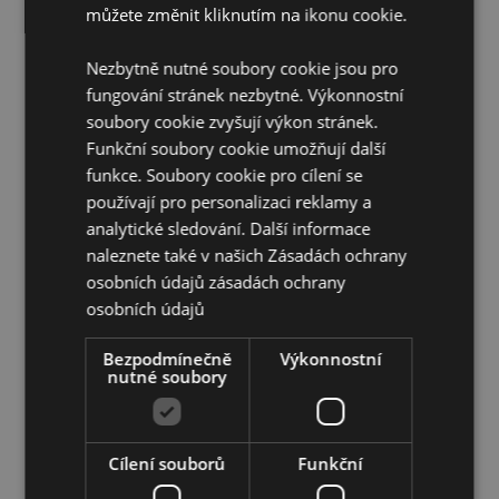
Baterie :
můžete změnit kliknutím na ikonu cookie.
2 LR44
Baterie v balení:
Ano
Nezbytně nutné soubory cookie jsou pro
fungování stránek nezbytné. Výkonnostní
Doplňující informace:
soubory cookie zvyšují výkon stránek.
Chcete se dozvědět více o nákupu u Puckator?
Funkční soubory cookie umožňují další
Přečtěte si našeho
průvodce nákupem pro zákazníky.
funkce. Soubory cookie pro cílení se
používají pro personalizaci reklamy a
analytické sledování. Další informace
naleznete také v našich Zásadách ochrany
osobních údajů
zásadách ochrany
osobních údajů
Vlastnosti produktu
Bezpodmínečně
Výkonnostní
nutné soubory
Více
Výška 17cm Šířka 6cm Hloubka 6.5cm
informací
5055071739644
24
Cílení souborů
Funkční
0.258000