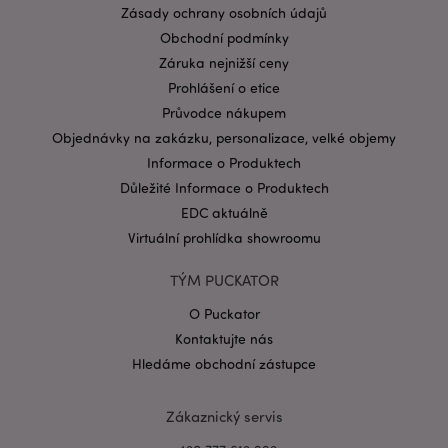
Zásady ochrany osobních údajů
CookieScriptConsent
1 mě
CookieScript
.puckator.cz
Obchodní podmínky
Záruka nejnižší ceny
Prohlášení o etice
Průvodce nákupem
Objednávky na zakázku, personalizace, velké objemy
Informace o Produktech
Důležité Informace o Produktech
Zásadách ochrany osobních údajů společnosti
EDC aktuálně
Google
Virtuální prohlídka showroomu
form_key
1 de
Adobe Inc.
ho
.www.puckator.cz
TÝM PUCKATOR
O Puckator
Kontaktujte nás
Hledáme obchodní zástupce
mage-messages
1 de
Adobe Inc.
ho
Zákaznický servis
www.puckator.cz