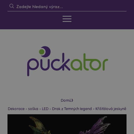
›
Domů
Dekorace - soška - LED - Drak z Temných legend - Křišťálová jeskyně
Skip
Skip
to
to
the
the