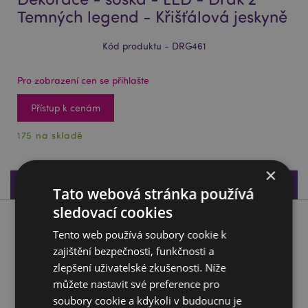
Temných legend - Křišťálová jeskyně
Kód produktu - DRG461
Pro zobrazení cen se přihlašte
Přístup k cenám
175 na skladě
×
Specifikace produktu
Tato webová stránka používá
sledovací cookies
Popis produktu
Tento web používá soubory cookie k
zajištění bezpečnosti, funkčnosti a
Dekorace - soška - LED - Drak z Temných legend -
zlepšení uživatelské zkušenosti. Níže
Křišťálová jeskyně
můžete nastavit své preference pro
Materiál:
Pryskyřice a Plast
soubory cookie a kdykoli v budoucnu je