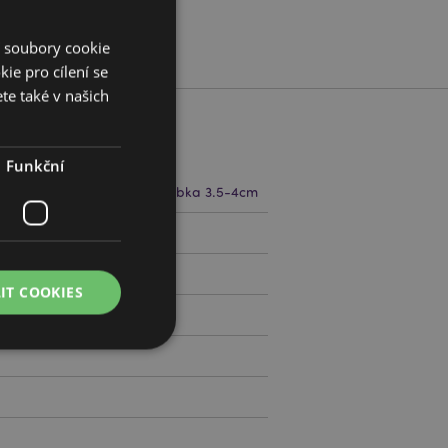
í soubory cookie
ie pro cílení se
te také v našich
Funkční
5.5cm Šířka 4.5-5.5cm Hloubka 3.5-4cm
39231
IT COOKIES
0
práva účtu. Bez