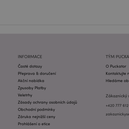
Název
CookieScriptConse
form_key
INFORMACE
TÝM PUCK
mage-messages
Časté dotazy
O Puckator
Přeprava & doručení
Kontaktujte 
recently_viewed_pr
Akční nabídka
Hledáme obc
Zpusoby Platby
recently_compared
Veletrhy
Zákaznický 
Zásady ochrany osobních údajů
PHPSESSID
+420 777 612
Obchodní podmínky
zakaznickys
Záruka nejnižší ceny
Prohlášení o etice