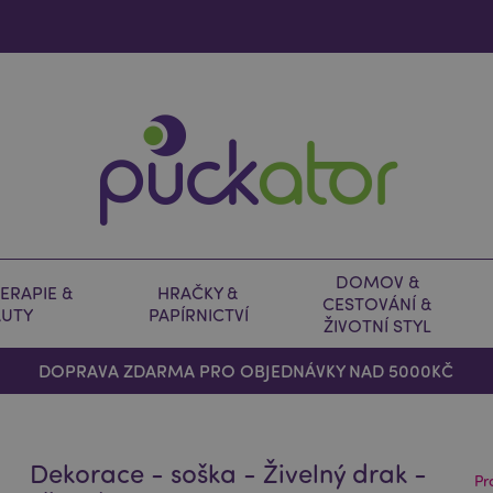
DOMOV &
ERAPIE &
HRAČKY &
CESTOVÁNÍ &
AUTY
PAPÍRNICTVÍ
ŽIVOTNÍ STYL
DOPRAVA ZDARMA PRO OBJEDNÁVKY NAD 5000KČ
Dekorace - soška - Živelný drak -
Pr