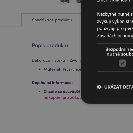
Nezbytně nutné s
Specifikace produktu
zvyšují výkon str
používají pro per
Zásadách ochran
Popis produktu
Bezpodmíne
nutné soub
Dekorace - soška - Živelný drak - Vševidoucí oko
Materiál:
Pryskyřice
Doplňující informace:
UKÁZAT DETA
Chcete se dozvědět více o nákupu u Puckator?
P
nákupem pro zákazníky.
Nezbytně nutné soubo
nezbytně nutných so