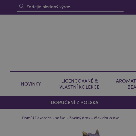
LICENCOVANÉ &
AROMAT
NOVINKY
VLASTNÍ KOLEKCE
BE
DORUČENÍ Z POLSKA
›
Domů
Dekorace - soška - Živelný drak - Vševidoucí oko
Skip
Skip
to
to