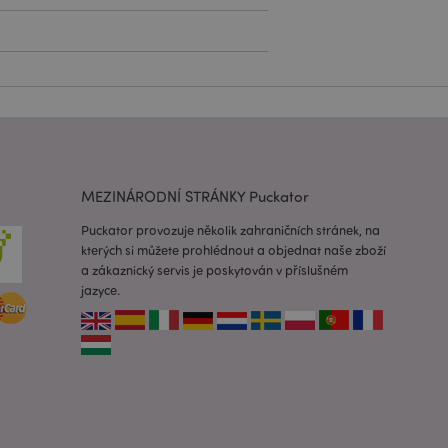
lužba Cookie-
edvoleb souhlasu se
e nutné, aby banner
oval správně.
usnadnění ukládání
žeči, aby se stránky
MEZINÁRODNÍ STRÁNKY Puckator
 oznámení, která se
zpráva o souhlasu se
é zprávy. Zpráva se
Puckator provozuje několik zahraničních stránek, na
obrazí nakupujícímu.
kterých si můžete prohlédnout a objednat naše zboží
 prohlížených
a zákaznický servis je poskytován v příslušném
i.
jazyce.
ovnávaných
i.
 založenými na
 identifikátor
ných relací
 náhodně
ití může být
dobrým příkladem je
uživatele mezi