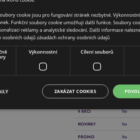
oubory cookie jsou pro fungování stránek nezbytné. Výkonnostn
ánek. Funkční soubory cookie umožňují další funkce. Soubory cook
sonalizaci reklamy a analytické sledování. Další informace nalezne
y osobních údajů
zásadách ochrany osobních údajů
Vlastnosti produktu
čně
Výkonnostní
Cílení souborů
ory
Více
Rozměry
Výška 5-
informací
Čárový Kód EAN
50550717
Množství v kartonu
144
ILY
ZAKÁZAT COOKIES
POVOL
řečtěte si našeho
průvodce
Hmotnost (kg)
0.06800
V AKCI
Ne
Bezpodmínečně nutné soubory
Výkonnostní
Cílení souborů
Funkční
NOVINKY
Ne
ry cookie umožňují základní funkce webových stránek, jako je přihlášení uživatele a s
PROMO
Ne
uborů cookie nelze webovou stránku správně používat.