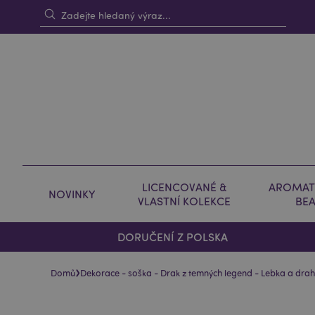
LICENCOVANÉ &
AROMAT
NOVINKY
VLASTNÍ KOLEKCE
BE
DORUČENÍ Z POLSKA
›
Domů
Dekorace - soška - Drak z temných legend - Lebka a dr
Skip
Skip
to
to