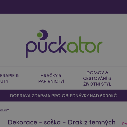
DOMOV &
ERAPIE &
HRAČKY &
CESTOVÁNÍ &
AUTY
PAPÍRNICTVÍ
ŽIVOTNÍ STYL
DOPRAVA ZDARMA PRO OBJEDNÁVKY NAD 5000KČ
ahokam
Dekorace - soška - Drak z temných
Pr