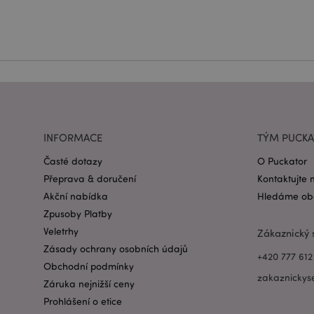
Název
CookieScriptConse
form_key
INFORMACE
TÝM PUCK
mage-messages
Časté dotazy
O Puckator
Přeprava & doručení
Kontaktujte 
recently_viewed_pr
Akční nabídka
Hledáme obc
Zpusoby Platby
recently_compared
Veletrhy
Zákaznický 
Zásady ochrany osobních údajů
PHPSESSID
+420 777 612
Obchodní podmínky
zakaznickys
Záruka nejnižší ceny
Prohlášení o etice