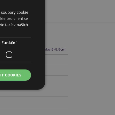
í soubory cookie
ie pro cílení se
te také v našich
Funkční
.5-11cm Šířka 5.5-6cm Hloubka 5-5.5cm
739224
IT COOKIES
práva účtu. Bez