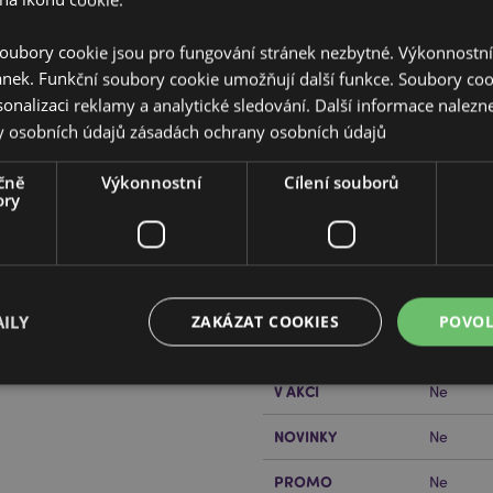
oubory cookie jsou pro fungování stránek nezbytné. Výkonnostn
ánek. Funkční soubory cookie umožňují další funkce. Soubory cook
sonalizaci reklamy a analytické sledování. Další informace nalezne
y osobních údajů
zásadách ochrany osobních údajů
Vlastnosti produktu
čně
Výkonnostní
Cílení souborů
ory
Více
Rozměry
Výška 10
informací
 a drahokam
Čárový Kód EAN
5055071
Množství v kartonu
96
ILY
ZAKÁZAT COOKIES
POVOL
řečtěte si našeho
průvodce
Hmotnost (kg)
0.115000
V AKCI
Ne
Bezpodmínečně nutné soubory
Výkonnostní
Cílení souborů
Funkční
NOVINKY
Ne
ry cookie umožňují základní funkce webových stránek, jako je přihlášení uživatele a s
PROMO
Ne
uborů cookie nelze webovou stránku správně používat.