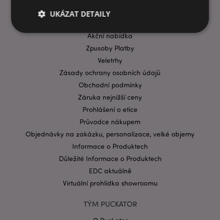
Časté dotazy
UKÁZAT DETAILY
Přeprava & doručení
Akční nabídka
Zpusoby Platby
Bezpodmínečně nutné soubory
Výkonnostní
Veletrhy
Cílení souborů
Funkční
Zásady ochrany osobních údajů
Obchodní podmínky
Nezbytně nutné soubory cookie umožňují základní
funkce webových stránek, jako je přihlášení
Záruka nejnižší ceny
uživatele a správa účtu. Bez nezbytně nutných
souborů cookie nelze webovou stránku správně
Prohlášení o etice
používat.
Průvodce nákupem
Provider
/
Objednávky na zakázku, personalizace, velké objemy
Název
Vypr
Doména
Informace o Produktech
CookieScriptConsent
1 mě
CookieScript
Důležité Informace o Produktech
.puckator.cz
EDC aktuálně
Virtuální prohlídka showroomu
TÝM PUCKATOR