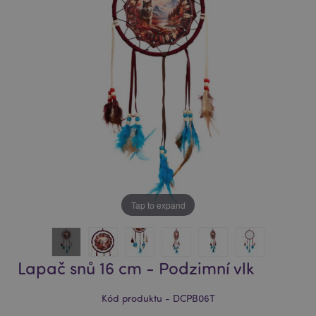
of
of
the
the
images
images
gallery
gallery
Tap to expand
Lapač snů 16 cm - Podzimní vlk
Kód produktu - DCPB06T