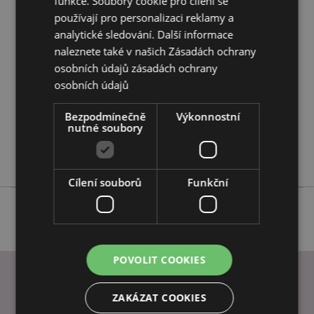
funkce. Soubory cookie pro cílení se
používají pro personalizaci reklamy a
Vlastnosti produktu
analytické sledování. Další informace
Více
Výška 36cm (přibližně) Průměr 16cm Hloubka 1cm
naleznete také v našich Zásadách ochrany
informací
5055071505775
osobních údajů
zásadách ochrany
144
osobních údajů
0.030000
Bezpodmínečně
Výkonnostní
Ne
nutné soubory
Ne
Ne
Cílení souborů
Funkční
POVOLIT COOKIES
ZAKÁZAT COOKIES
INFORMACE