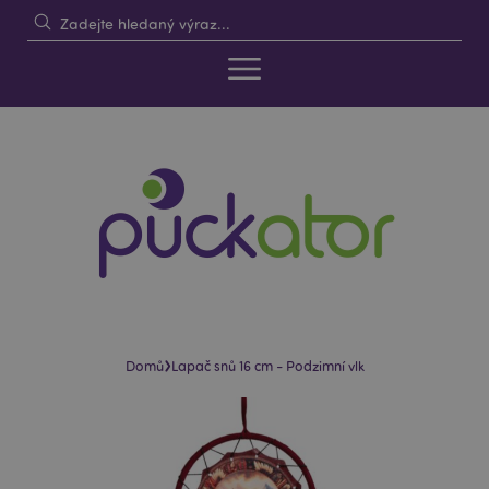
›
Domů
Lapač snů 16 cm - Podzimní vlk
Skip
Skip
to
to
the
the
end
beginning