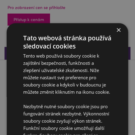
Pro zobrazení cen se přihlašte
Přístup k cenám
×
428 na skladě
Tato webová stránka používá
sledovací cookies
Specifikace produktu
Tento web používá soubory cookie k
zajištění bezpečnosti, funkčnosti a
zlepšení uživatelské zkušenosti. Níže
Popis produktu
můžete nastavit své preference pro
soubory cookie a kdykoli v budoucnu je
Lapač snů 16 cm - Podzimní vlk
můžete změnit kliknutím na ikonu cookie.
Materiál:
Polyester, peří, plast
Nezbytně nutné soubory cookie jsou pro
Doplňující informace:
fungování stránek nezbytné. Výkonnostní
Chcete se dozvědět více o nákupu u Puckator?
soubory cookie zvyšují výkon stránek.
Přečtěte si našeho
průvodce nákupem pro zákazníky.
Funkční soubory cookie umožňují další