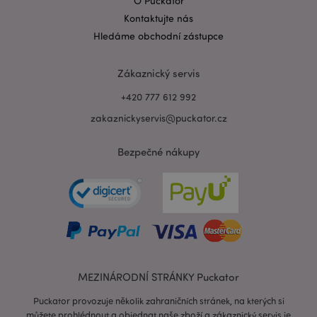
O Puckator
Kontaktujte nás
Hledáme obchodní zástupce
Zásadách ochrany osobních údajů společnosti
Google
form_key
1 de
Adobe Inc.
Zákaznický servis
ho
.www.puckator.cz
+420 777 612 992
zakaznickyservis@puckator.cz
Bezpečné nákupy
mage-messages
1 de
Adobe Inc.
ho
www.puckator.cz
MEZINÁRODNÍ STRÁNKY Puckator
Puckator provozuje několik zahraničních stránek, na kterých si
můžete prohlédnout a objednat naše zboží a zákaznický servis je