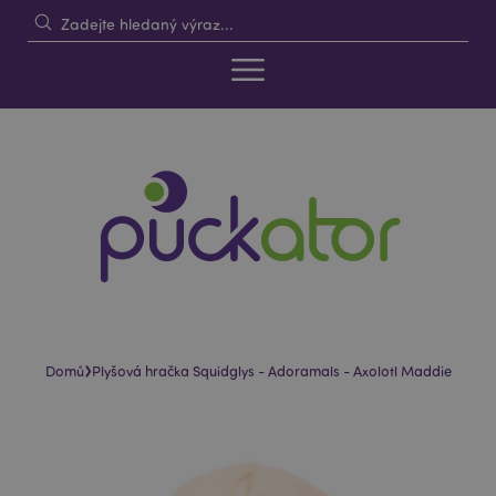
›
Domů
Plyšová hračka Squidglys - Adoramals - Axolotl Maddie
Skip
Skip
to
to
the
the
end
beginning