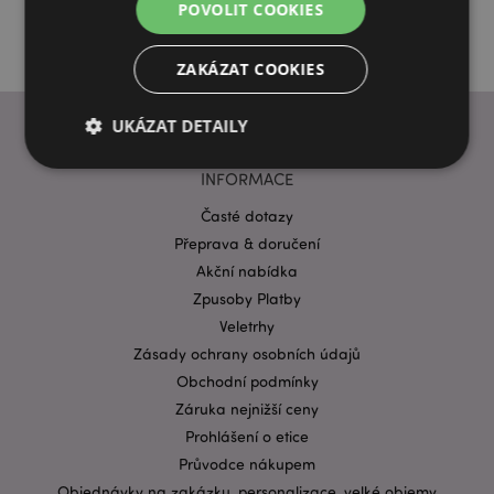
POVOLIT COOKIES
ZAKÁZAT COOKIES
UKÁZAT DETAILY
INFORMACE
Bezpodmínečně nutné soubory
Výkonnostní
Časté dotazy
Přeprava & doručení
Cílení souborů
Funkční
Akční nabídka
Nezbytně nutné soubory cookie umožňují základní
Zpusoby Platby
funkce webových stránek, jako je přihlášení
uživatele a správa účtu. Bez nezbytně nutných
Veletrhy
souborů cookie nelze webovou stránku správně
Zásady ochrany osobních údajů
používat.
Obchodní podmínky
Provider
/
Název
Vypr
Doména
Záruka nejnižší ceny
Prohlášení o etice
CookieScriptConsent
1 mě
CookieScript
.puckator.cz
Průvodce nákupem
Objednávky na zakázku, personalizace, velké objemy