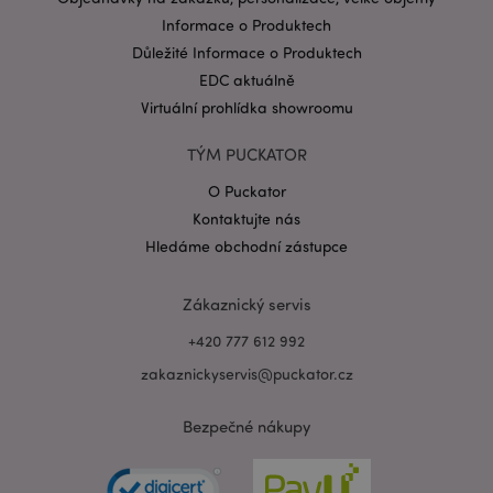
Informace o Produktech
Důležité Informace o Produktech
EDC aktuálně
Virtuální prohlídka showroomu
Zásadách ochrany osobních údajů společnosti
TÝM PUCKATOR
Google
O Puckator
form_key
1 de
Adobe Inc.
ho
.www.puckator.cz
Kontaktujte nás
Hledáme obchodní zástupce
Zákaznický servis
+420 777 612 992
mage-messages
1 de
Adobe Inc.
zakaznickyservis@puckator.cz
ho
www.puckator.cz
Bezpečné nákupy