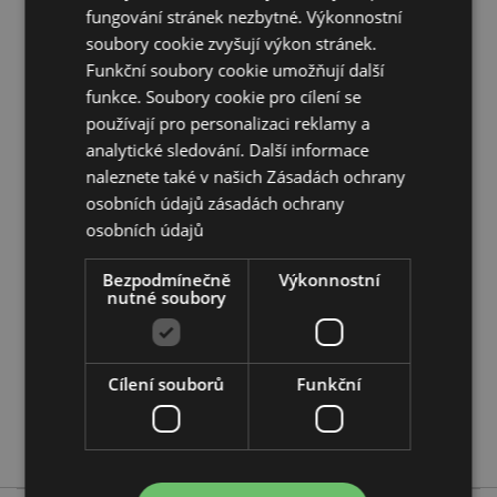
fungování stránek nezbytné. Výkonnostní
A1:2014 hořlavé:
Ano
soubory cookie zvyšují výkon stránek.
Doplňující informace:
Funkční soubory cookie umožňují další
funkce. Soubory cookie pro cílení se
Chcete se dozvědět více o nákupu u Puckator?
používají pro personalizaci reklamy a
Přečtěte si našeho
průvodce nákupem pro zákazníky.
analytické sledování. Další informace
naleznete také v našich Zásadách ochrany
Vlastnosti produktu
osobních údajů
zásadách ochrany
Více
Výška 23cm Šířka 24cm Hloubka 23cm
osobních údajů
informací
5055071797095
Bezpodmínečně
Výkonnostní
30
nutné soubory
0.229000
Ne
Ne
Cílení souborů
Funkční
Ne
Adoramals