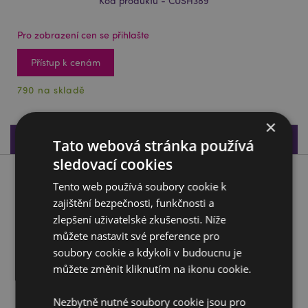
Kód produktu - CUSH389
Pro zobrazení cen se přihlašte
Přístup k cenám
790 na skladě
×
Specifikace produktu
Tato webová stránka používá
sledovací cookies
Popis produktu
Tento web používá soubory cookie k
zajištění bezpečnosti, funkčnosti a
Plyšová hračka Squidglys - Adoramals - Axolotl Maddie
zlepšení uživatelské zkušenosti. Níže
můžete nastavit své preference pro
Materiál:
Velboa (odolná měkká plyšová tkanina)
soubory cookie a kdykoli v budoucnu je
Certifikace CE/UKCA:
Ano
můžete změnit kliknutím na ikonu cookie.
EN71:
Ano
Nevhodné pro děti:
0 - 3 let
Nezbytně nutné soubory cookie jsou pro