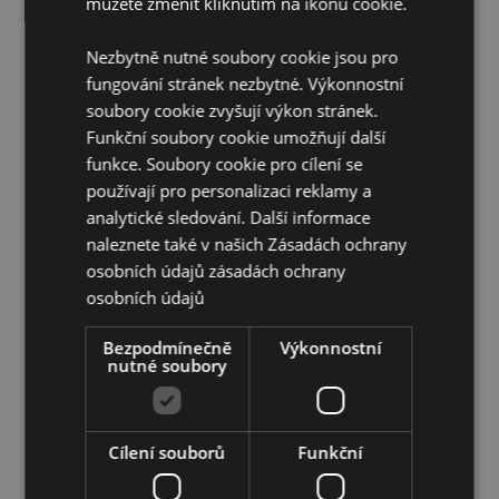
můžete změnit kliknutím na ikonu cookie.
zvířátka -Rybička Klaun
Materiál:
95% Polyester a 5% Spandex,výplň z
Nezbytně nutné soubory cookie jsou pro
polystyrenových kuliček
fungování stránek nezbytné. Výkonnostní
Informace o produktu:
Když hračku rozepnete, otočte
soubory cookie zvyšují výkon stránek.
ji naruby a vytvořte tak cestovní polštářek .
Funkční soubory cookie umožňují další
funkce. Soubory cookie pro cílení se
Doplňující informace:
používají pro personalizaci reklamy a
Chcete se dozvědět více o nákupu u Puckator?
analytické sledování. Další informace
Přečtěte si našeho
průvodce nákupem pro zákazníky.
naleznete také v našich Zásadách ochrany
osobních údajů
zásadách ochrany
osobních údajů
Vlastnosti produktu
Více
Výška 23cm Šířka 29cm Hloubka 31cm Polštář na
Bezpodmínečně
Výkonnostní
informací
krk 27x31x10cm
nutné soubory
5055071793806
20
Cílení souborů
Funkční
0.284000
Ne