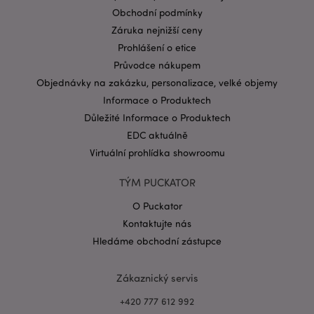
CookieScriptConsent
1 mě
CookieScript
Obchodní podmínky
.puckator.cz
Záruka nejnižší ceny
Prohlášení o etice
Průvodce nákupem
Objednávky na zakázku, personalizace, velké objemy
Informace o Produktech
Důležité Informace o Produktech
EDC aktuálně
Zásadách ochrany osobních údajů společnosti
Google
Virtuální prohlídka showroomu
form_key
1 de
Adobe Inc.
ho
.www.puckator.cz
TÝM PUCKATOR
O Puckator
Kontaktujte nás
Hledáme obchodní zástupce
mage-messages
1 de
Adobe Inc.
Zákaznický servis
ho
www.puckator.cz
+420 777 612 992