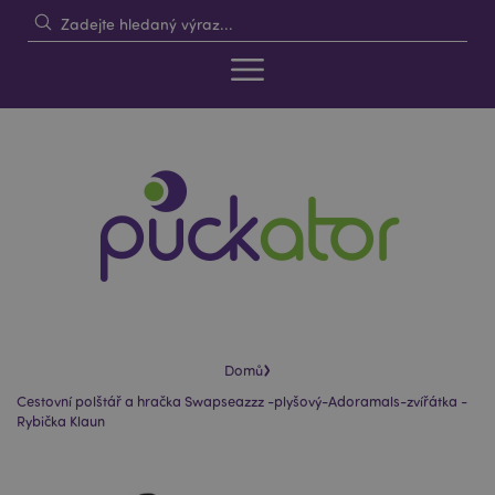
›
Domů
Cestovní polštář a hračka Swapseazzz -plyšový-Adoramals-zvířátka -
Rybička Klaun
Skip
Skip
to
to