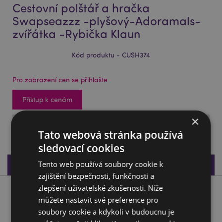
Cestovní polštář a hračka
Swapseazzz -plyšový-Adoramals-
zvířátka -Rybička Klaun
Kód produktu - CUSH374
Pro zobrazení cen se přihlašte
Přístup k cenám
×
SKLADEM: 27/09/2026
Tato webová stránka používá
sledovací cookies
Specifikace produktu
Tento web používá soubory cookie k
zajištění bezpečnosti, funkčnosti a
zlepšení uživatelské zkušenosti. Níže
Popis produktu
můžete nastavit své preference pro
soubory cookie a kdykoli v budoucnu je
Cestovní polštář a hračka Swapseazzz -plyšový-Adoramals-