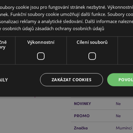
oubory cookie jsou pro fungování stránek nezbytné. Výkonnostn
ánek. Funkční soubory cookie umožňují další funkce. Soubory cook
sonalizaci reklamy a analytické sledování. Další informace nalezne
y osobních údajů
zásadách ochrany osobních údajů
Vlastnosti produktu
Více
čně
Výkonnostní
Cílení souborů
Rozměry
Výška 15
informací
min-Mumínek
ory
Čárový Kód EAN
5055071
a 2020
Množství v kartonu
56
Hmotnost (kg)
0.179000
ILY
ZAKÁZAT COOKIES
POVOL
V AKCI
Ne
řečtěte si našeho
průvodce
NOVINKY
Ne
Bezpodmínečně nutné soubory
Výkonnostní
Cílení souborů
Funkční
PROMO
Ne
ry cookie umožňují základní funkce webových stránek, jako je přihlášení uživatele a s
uborů cookie nelze webovou stránku správně používat.
Značka
Mumínci