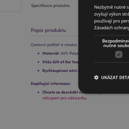
Specifikace produktu
Nezbytně nutné s
zvyšují výkon str
používají pro per
Zásadách ochran
Popis produktu
Bezpodmíne
Cestovní polštář a maska na oči Relaxeazzz - Moo
nutné soub
Materiál:
95% Polyester a 5% Spandex
Vítěz Gift of the Year v kategorii:
Žhavá novink
Rychloupínací oční maska:
Ano
UKÁZAT DETA
Doplňující informace:
Chcete se dozvědět více o nákupu u Puckator?
P
nákupem pro zákazníky.
Nezbytně nutné soubo
nezbytně nutných so