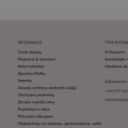
Název
CookieScriptConse
form_key
INFORMACE
TÝM PUCK
mage-messages
Časté dotazy
O Puckator
Přeprava & doručení
Kontaktujte 
Akční nabídka
Hledáme obc
recently_viewed_pr
Zpusoby Platby
Veletrhy
Zákaznický 
recently_compared
Zásady ochrany osobních údajů
+420 777 612
Obchodní podmínky
PHPSESSID
zakaznickys
Záruka nejnižší ceny
Prohlášení o etice
Průvodce nákupem
Objednávky na zakázku, personalizace, velké