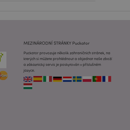
lužba Cookie-
edvoleb souhlasu se
e nutné, aby banner
oval správně.
usnadnění ukládání
žeči, aby se stránky
MEZINÁRODNÍ STRÁNKY Puckator
 oznámení, která se
Puckator provozuje několik zahraničních stránek, na
zpráva o souhlasu se
kterých si můžete prohlédnout a objednat naše zboží
é zprávy. Zpráva se
obrazí nakupujícímu.
a zákaznický servis je poskytován v příslušném
jazyce.
 prohlížených
i.
ovnávaných
i.
 založenými na
 identifikátor
ných relací
 náhodně
ití může být
dobrým příkladem je
uživatele mezi