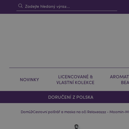
LICENCOVANÉ &
AROMAT
NOVINKY
VLASTNÍ KOLEKCE
BE
DORUČENÍ Z POLSKA
›
Domů
Cestovní polštář a maska na oči Relaxeazzz - Moomin-
Skip
Skip
to
to