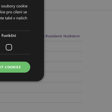
í soubory cookie
ie pro cílení se
te také v našich
Funkční
cm Šířka 16cm Hloubka 11cm Rozložené 16x28x6cm
789250
IT COOKIES
práva účtu. Bez