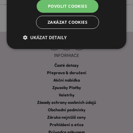
POVOLIT COOKIES
ZAKÁZAT COOKIES
UKÁZAT DETAILY
INFORMACE
Bezpodmínečně nutné soubory
Výkonnostní
Časté dotazy
Cílení souborů
Funkční
Přeprava & doručení
Akční nabídka
Nezbytně nutné soubory cookie umožňují základní
funkce webových stránek, jako je přihlášení
Zpusoby Platby
uživatele a správa účtu. Bez nezbytně nutných
Veletrhy
souborů cookie nelze webovou stránku správně
používat.
Zásady ochrany osobních údajů
Provider
/
Obchodní podmínky
Název
Vypr
Doména
Záruka nejnižší ceny
CookieScriptConsent
1 mě
CookieScript
Prohlášení o etice
.puckator.cz
Průvodce nákupem