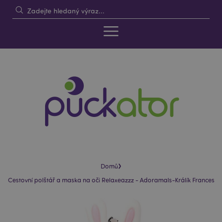
›
Domů
Cestovní polštář a maska na oči Relaxeazzz - Adoramals-Králík Frances
Skip
Skip
to
to
the
the