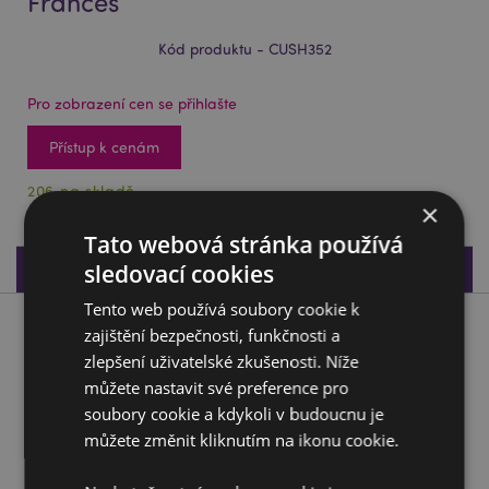
Frances
Kód produktu - CUSH352
Pro zobrazení cen se přihlašte
Přístup k cenám
206 na skladě
×
Tato webová stránka používá
Specifikace produktu
sledovací cookies
Tento web používá soubory cookie k
Popis produktu
zajištění bezpečnosti, funkčnosti a
zlepšení uživatelské zkušenosti. Níže
můžete nastavit své preference pro
Cestovní polštář a maska na oči Relaxeazzz - Adoramals-
Králík Frances
soubory cookie a kdykoli v budoucnu je
můžete změnit kliknutím na ikonu cookie.
Materiál:
95% Polyester a 5% Spandex
Výherce kategorie Dárek roku:
Žhavá novinka 2020