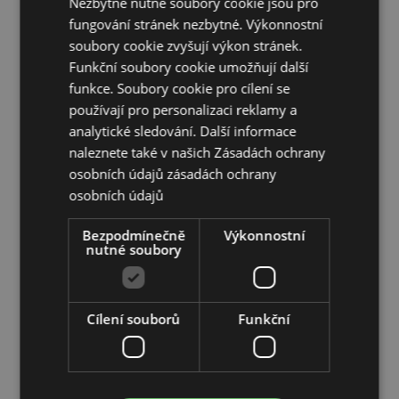
Nezbytně nutné soubory cookie jsou pro
Rychloupínací oční maska:/strong> Ano
fungování stránek nezbytné. Výkonnostní
soubory cookie zvyšují výkon stránek.
Doplňující informace:
Funkční soubory cookie umožňují další
Chcete se dozvědět více o nákupu u Puckator?
funkce. Soubory cookie pro cílení se
Přečtěte si našeho
průvodce nákupem pro zákazníky.
používají pro personalizaci reklamy a
analytické sledování. Další informace
naleznete také v našich Zásadách ochrany
Vlastnosti produktu
osobních údajů
zásadách ochrany
Více
Výška 21cm Šířka 15.5cm Hloubka 11cm Rozložené
osobních údajů
informací
17.5x33x6cm
5055071789182
Bezpodmínečně
Výkonnostní
nutné soubory
56
0.173000
Ne
Cílení souborů
Funkční
Ne
Ne
Adoramals