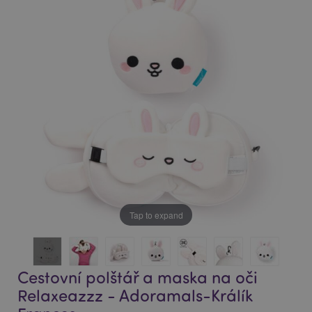
end
beginning
of
of
the
the
images
images
gallery
gallery
Tap to expand
Cestovní polštář a maska na oči
Relaxeazzz - Adoramals-Králík