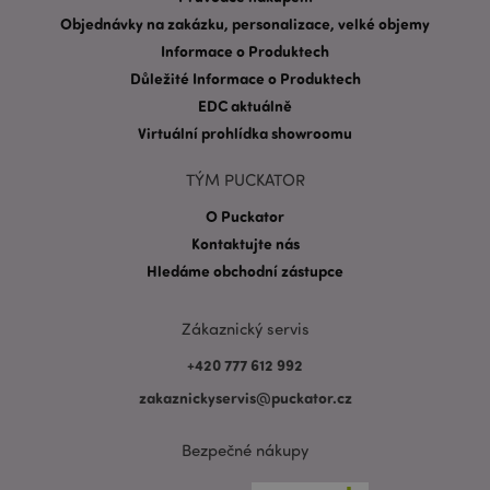
Objednávky na zakázku, personalizace, velké objemy
Informace o Produktech
Důležité Informace o Produktech
EDC aktuálně
Virtuální prohlídka showroomu
Zásadách ochrany osobních údajů společnosti
TÝM PUCKATOR
Google
form_key
1 de
Adobe Inc.
O Puckator
ho
.www.puckator.cz
Kontaktujte nás
Hledáme obchodní zástupce
Zákaznický servis
+420 777 612 992
mage-messages
1 de
Adobe Inc.
ho
www.puckator.cz
zakaznickyservis@puckator.cz
Bezpečné nákupy