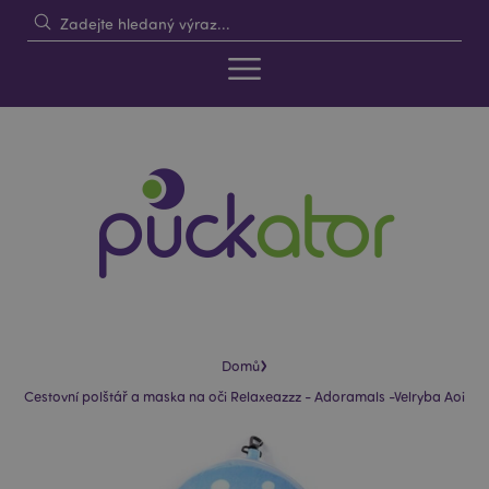
›
Domů
Cestovní polštář a maska na oči Relaxeazzz - Adoramals -Velryba Aoi
Skip
Skip
to
to
the
the