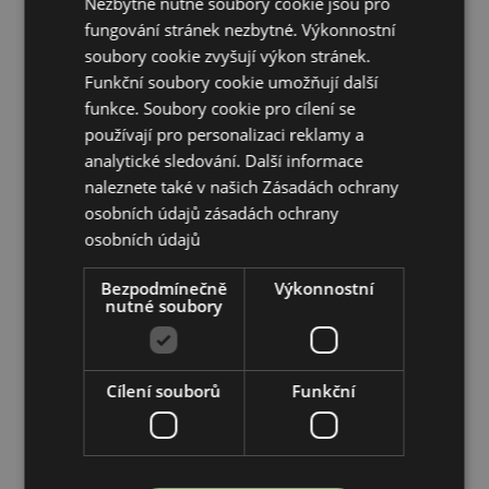
Nezbytně nutné soubory cookie jsou pro
Rychloupínací oční maska:
Ano
fungování stránek nezbytné. Výkonnostní
soubory cookie zvyšují výkon stránek.
Doplňující informace:
Funkční soubory cookie umožňují další
Chcete se dozvědět více o nákupu u Puckator?
funkce. Soubory cookie pro cílení se
Přečtěte si našeho
průvodce nákupem pro zákazníky.
používají pro personalizaci reklamy a
analytické sledování. Další informace
naleznete také v našich Zásadách ochrany
Vlastnosti produktu
osobních údajů
zásadách ochrany
Více
Výška 14cm Šířka 18cm Hloubka 11cm Rozložené
osobních údajů
informací
15x28x6cm
5055071789144
Bezpodmínečně
Výkonnostní
nutné soubory
56
0.166000
Ne
Cílení souborů
Funkční
Ne
Ne
Adoramals