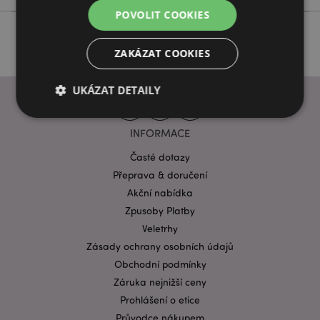
POVOLIT COOKIES
ZAKÁZAT COOKIES
UKÁZAT DETAILY
INFORMACE
Bezpodmínečně nutné soubory
Výkonnostní
Časté dotazy
Cílení souborů
Funkční
Přeprava & doručení
Akční nabídka
Nezbytně nutné soubory cookie umožňují základní
funkce webových stránek, jako je přihlášení
Zpusoby Platby
uživatele a správa účtu. Bez nezbytně nutných
souborů cookie nelze webovou stránku správně
Veletrhy
používat.
Zásady ochrany osobních údajů
Provider
/
Obchodní podmínky
Název
Vypr
Doména
Záruka nejnižší ceny
CookieScriptConsent
1 mě
CookieScript
Prohlášení o etice
.puckator.cz
Průvodce nákupem