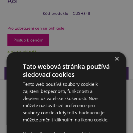
Aoi
Kód produktu - CUSH348
Pro zobrazení cen se přihlašte
Přístup k cenám
430 na skladě
×
Tato webová stránka používá
Specifikace produktu
sledovací cookies
Tento web používá soubory cookie k
Popis produktu
zajištění bezpečnosti, funkčnosti a
zlepšení uživatelské zkušenosti. Níže
můžete nastavit své preference pro
Cestovní polštář a maska na oči Relaxeazzz - Adoramals -
Velryba Aoi
soubory cookie a kdykoli v budoucnu je
můžete změnit kliknutím na ikonu cookie.
Materiál:
95% Polyester a 5% Spandex
Výherce kategorie Dárek roku:
Žhavá novinka 2020