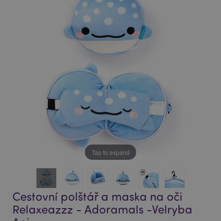
end
beginning
of
of
the
the
images
images
gallery
gallery
Tap to expand
Cestovní polštář a maska na oči
Relaxeazzz - Adoramals -Velryba