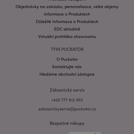
Objednávky na zakázku, personalizace, velké objemy
Informace o Produktech
Důležité Informace o Produktech
EDC aktuálně
Virtuální prohlídka showroomu
Zásadách ochrany osobních údajů společnosti
TÝM PUCKATOR
Google
form_key
1 de
Adobe Inc.
O Puckator
ho
.www.puckator.cz
Kontaktujte nás
Hledáme obchodní zástupce
Zákaznický servis
+420 777 612 992
mage-messages
1 de
Adobe Inc.
ho
www.puckator.cz
zakaznickyservis@puckator.cz
Bezpečné nákupy