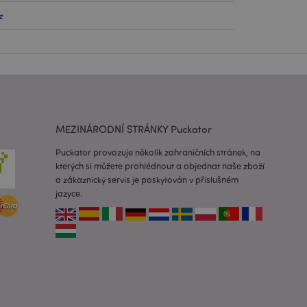
z
lužba Cookie-
edvoleb souhlasu se
e nutné, aby banner
oval správně.
usnadnění ukládání
žeči, aby se stránky
MEZINÁRODNÍ STRÁNKY Puckator
 oznámení, která se
zpráva o souhlasu se
Puckator provozuje několik zahraničních stránek, na
é zprávy. Zpráva se
obrazí nakupujícímu.
kterých si můžete prohlédnout a objednat naše zboží
a zákaznický servis je poskytován v příslušném
 prohlížených
i.
jazyce.
ovnávaných
i.
 založenými na
 identifikátor
ných relací
 náhodně
ití může být
dobrým příkladem je
uživatele mezi