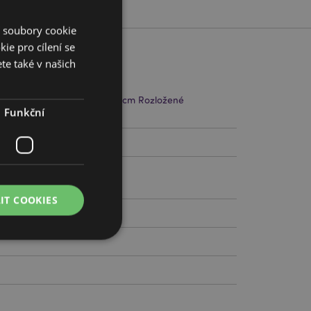
í soubory cookie
ie pro cílení se
te také v našich
m Šířka 15.5cm Hloubka 10.5cm Rozložené
Funkční
x7cm
9305
IT COOKIES
práva účtu. Bez