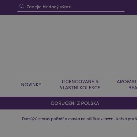
LICENCOVANÉ &
AROMAT
NOVINKY
VLASTNÍ KOLEKCE
BE
DORUČENÍ Z POLSKA
›
Domů
Cestovní polštář a maska na oči Relaxeazzz - Kočka pro 
Skip
Skip
to
to