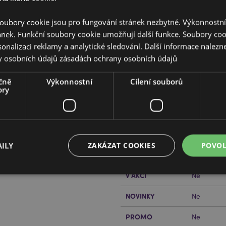
oubory cookie jsou pro fungování stránek nezbytné. Výkonnostn
ánek. Funkční soubory cookie umožňují další funkce. Soubory cook
sonalizaci reklamy a analytické sledování. Další informace nalezne
Vlastnosti produktu
y osobních údajů
zásadách ochrany osobních údajů
Více
Rozměry
Výška 16c
informací
pro štěstí Maneki Neko
čně
Výkonnostní
Cílení souborů
15.5x28.5
ory
Čárový Kód EAN
505507177
roku 2020
Množství v
56
kartonu
ILY
ZAKÁZAT COOKIES
POVOL
řečtěte si našeho
průvodce
Hmotnost (kg)
0.171000
V AKCI
Ne
Bezpodmínečně nutné soubory
Výkonnostní
Cílení souborů
Funkční
NOVINKY
Ne
ry cookie umožňují základní funkce webových stránek, jako je přihlášení uživatele a s
PROMO
Ne
uborů cookie nelze webovou stránku správně používat.