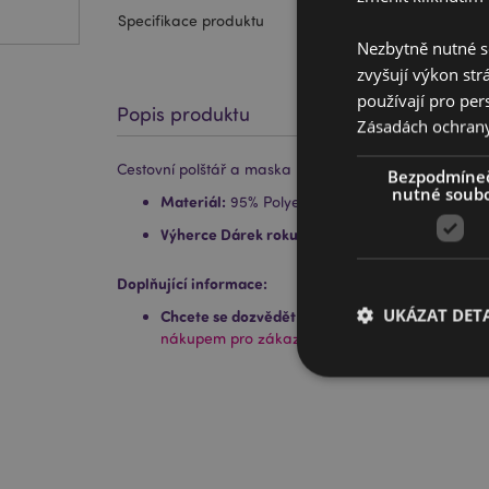
Specifikace produktu
Nezbytně nutné s
zvyšují výkon str
používají pro per
Popis produktu
Zásadách ochran
Cestovní polštář a maska na oči Relaxeazzz - Kočka 
Bezpodmíne
nutné soub
Materiál:
95% Polyester a 5% Spandex
Výherce Dárek roku v kategorii:
Horká novinka 
Doplňující informace:
UKÁZAT DETA
Chcete se dozvědět více o nákupu u Puckator?
P
nákupem pro zákazníky.
Nezbytně nutné soubo
nezbytně nutných so