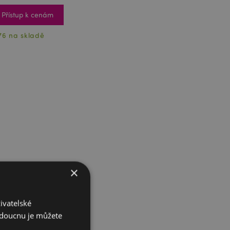
Přístup k cenám
76 na skladě
×
ivatelské
budoucnu je můžete