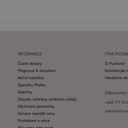
Název
CookieScriptConse
form_key
INFORMACE
TÝM PUCK
mage-messages
Časté dotazy
O Puckator
Přeprava & doručení
Kontaktujte 
recently_viewed_pr
Akční nabídka
Hledáme obc
Zpusoby Platby
recently_compared
Veletrhy
Zákaznický 
Zásady ochrany osobních údajů
PHPSESSID
+420 777 612
Obchodní podmínky
zakaznickys
Záruka nejnižší ceny
Prohlášení o etice
Průvodce nákupem