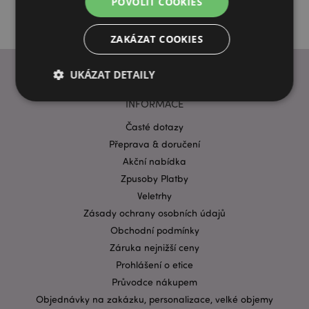
POVOLIT COOKIES
ZAKÁZAT COOKIES
UKÁZAT DETAILY
INFORMACE
Časté dotazy
Bezpodmínečně nutné soubory
Výkonnostní
Přeprava & doručení
Cílení souborů
Funkční
Akční nabídka
Nezbytně nutné soubory cookie umožňují základní
Zpusoby Platby
funkce webových stránek, jako je přihlášení
Veletrhy
uživatele a správa účtu. Bez nezbytně nutných
souborů cookie nelze webovou stránku správně
Zásady ochrany osobních údajů
používat.
Obchodní podmínky
Provider
/
Název
Vypr
Záruka nejnižší ceny
Doména
Prohlášení o etice
CookieScriptConsent
1 mě
CookieScript
.puckator.cz
Průvodce nákupem
Objednávky na zakázku, personalizace, velké objemy