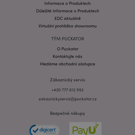
Informace o Produktech
Důležité Informace o Produktech
EDC aktuálně
Virtuální prohlídka showroomu
TÝM PUCKATOR
Zásadách ochrany osobních údajů společnosti
Google
O Puckator
form_key
1 de
Adobe Inc.
ho
.www.puckator.cz
Kontaktujte nás
Hledáme obchodní zástupce
Zákaznický servis
+420 777 612 992
mage-messages
1 de
Adobe Inc.
zakaznickyservis@puckator.cz
ho
www.puckator.cz
Bezpečné nákupy