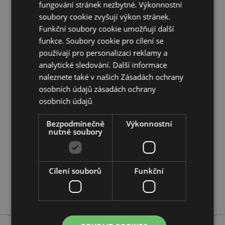
fungování stránek nezbytné. Výkonnostní
Doplňující informace:
soubory cookie zvyšují výkon stránek.
Funkční soubory cookie umožňují další
Chcete se dozvědět více o nákupu u Puckator?
Přečtěte si našeho
průvodce nákupem pro zákazníky.
funkce. Soubory cookie pro cílení se
používají pro personalizaci reklamy a
analytické sledování. Další informace
Vlastnosti produktu
naleznete také v našich Zásadách ochrany
Více
Výška 14cm Šířka 15cm Hloubka 10.5cm
osobních údajů
zásadách ochrany
informací
Rozložené 15x27x5cm
osobních údajů
5055071779282
Bezpodmínečně
Výkonnostní
56
nutné soubory
0.172000
Ne
Ne
Cílení souborů
Funkční
Ne
Relaxeazzz