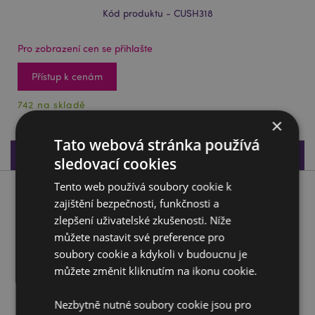
Kód produktu - CUSH318
Pro zobrazení cen se přihlašte
Přístup k cenám
742 na skladě
×
Tato webová stránka používá
Specifikace produktu
sledovací cookies
Tento web používá soubory cookie k
Popis produktu
zajištění bezpečnosti, funkčnosti a
zlepšení uživatelské zkušenosti. Níže
Cestovní polštář a maska na oči Relaxeazzz-Adorasnacks -
můžete nastavit své preference pro
Donut
soubory cookie a kdykoli v budoucnu je
Materiál:
95% Polyester a 5% Spandex
můžete změnit kliknutím na ikonu cookie.
Výherce Dárek roku v kategorii:
Horká novinka roku
2020
Nezbytně nutné soubory cookie jsou pro