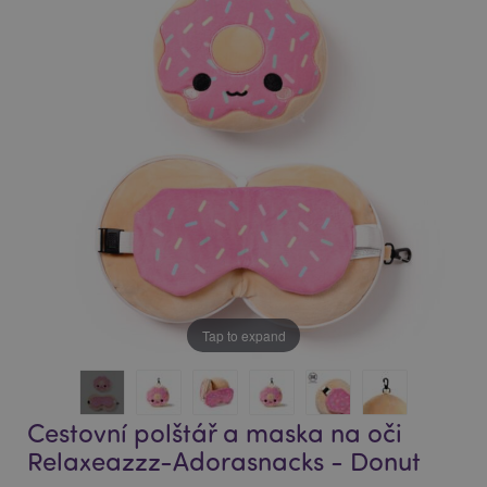
end
beginning
of
of
the
the
images
images
gallery
gallery
Tap to expand
Cestovní polštář a maska na oči
Relaxeazzz-Adorasnacks - Donut