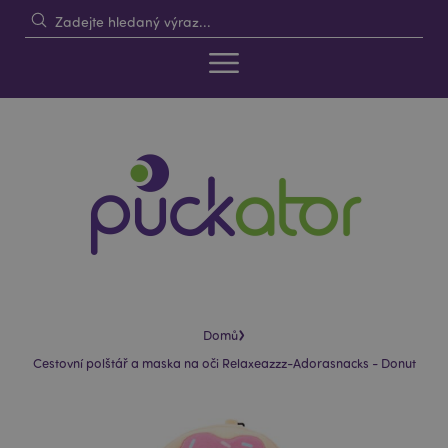
›
Domů
Cestovní polštář a maska na oči Relaxeazzz-Adorasnacks - Donut
Skip
Skip
to
to
the
the