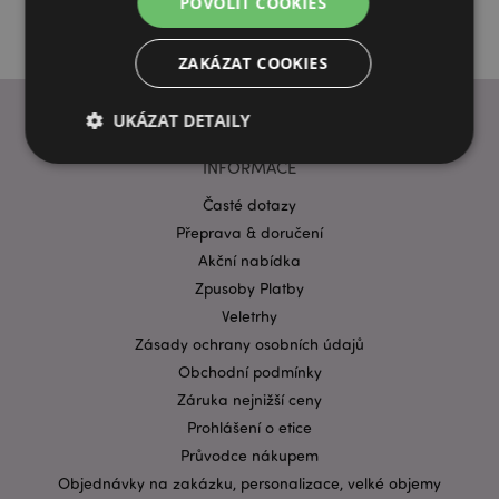
POVOLIT COOKIES
ZAKÁZAT COOKIES
UKÁZAT DETAILY
INFORMACE
Časté dotazy
Bezpodmínečně nutné soubory
Výkonnostní
Přeprava & doručení
Cílení souborů
Funkční
Akční nabídka
Nezbytně nutné soubory cookie umožňují základní
Zpusoby Platby
funkce webových stránek, jako je přihlášení
Veletrhy
uživatele a správa účtu. Bez nezbytně nutných
souborů cookie nelze webovou stránku správně
Zásady ochrany osobních údajů
používat.
Obchodní podmínky
Provider
/
Název
Vypr
Záruka nejnižší ceny
Doména
Prohlášení o etice
CookieScriptConsent
1 mě
CookieScript
.puckator.cz
Průvodce nákupem
Objednávky na zakázku, personalizace, velké objemy