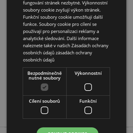
fungování stránek nezbytné. Výkonnostní
Doplňující informace:
soubory cookie zvyšují výkon stránek.
Funkční soubory cookie umožňují další
Chcete se dozvědět více o nákupu u Puckator?
Přečtěte si našeho
průvodce nákupem pro zákazníky.
funkce. Soubory cookie pro cílení se
používají pro personalizaci reklamy a
analytické sledování. Další informace
Vlastnosti produktu
naleznete také v našich Zásadách ochrany
Více
Výška 14cm Šířka 23cm Hloubka 12.5cm
osobních údajů
zásadách ochrany
informací
Rozložené 23x17x12.5cm
osobních údajů
5055071779244
Bezpodmínečně
Výkonnostní
56
nutné soubory
0.185000
Ano
Ne
Cílení souborů
Funkční
Ne
Relaxeazzz