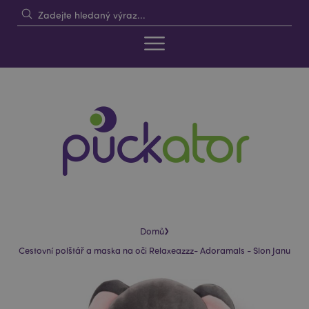
›
Domů
Cestovní polštář a maska na oči Relaxeazzz- Adoramals - Slon Janu
Skip
Skip
to
to
the
the