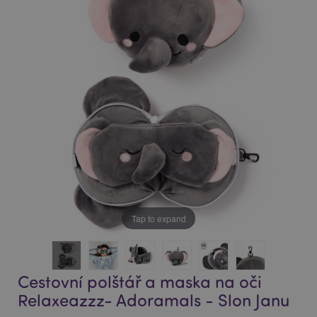
end
beginning
of
of
the
the
images
images
gallery
gallery
Tap to expand
Cestovní polštář a maska na oči
Relaxeazzz- Adoramals - Slon Janu