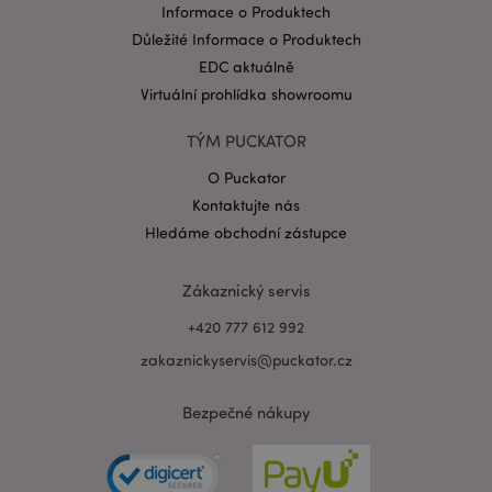
Informace o Produktech
Důležité Informace o Produktech
EDC aktuálně
Virtuální prohlídka showroomu
TÝM PUCKATOR
Zásadách ochrany osobních údajů společnosti
Google
O Puckator
form_key
1 de
Adobe Inc.
ho
.www.puckator.cz
Kontaktujte nás
Hledáme obchodní zástupce
Zákaznický servis
+420 777 612 992
mage-messages
1 de
Adobe Inc.
zakaznickyservis@puckator.cz
ho
www.puckator.cz
Bezpečné nákupy