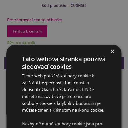
Kód produktu - CUSH314
Pro zobrazení cen se přihlašte
Přístup k cenám
204 na skladě
×
Tato webová stránka používá
Specifikace produktu
sledovací cookies
Tento web používá soubory cookie k
Popis produktu
zajištění bezpečnosti, funkčnosti a
zlepšení uživatelské zkušenosti. Níže
Cestovní polštář a maska na oči Relaxeazzz- Adoramals -
můžete nastavit své preference pro
Slon Janu
soubory cookie a kdykoli v budoucnu je
Materiál:
95% Polyester a 5% Spandex
můžete změnit kliknutím na ikonu cookie.
Výherce Dárek roku v kategorii:
Horká novinka roku
2020
Nezbytně nutné soubory cookie jsou pro