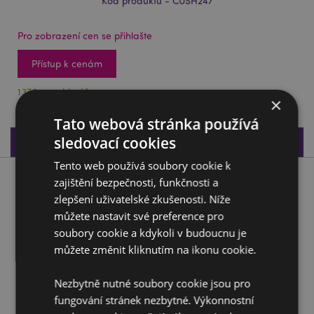
Kód produktu - CUSH247
Pro zobrazení cen se přihlašte
Přístup k cenám
1379 na skladě
×
Tato webová stránka používá
sledovací cookies
Specifikace produktu
Tento web používá soubory cookie k
zajištění bezpečnosti, funkčnosti a
Popis produktu
zlepšení uživatelské zkušenosti. Níže
můžete nastavit své preference pro
Cestovní polštář a maska na oči Relaxeazzz- Mopsík
soubory cookie a kdykoli v budoucnu je
Materiál:
95% Polyester a 5% Spandex
můžete změnit kliknutím na ikonu cookie.
Vítěz Gift of the Year v kategorii:
Žhavá novinka 2020
Nezbytně nutné soubory cookie jsou pro
Doplňující informace:
fungování stránek nezbytné. Výkonnostní