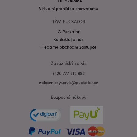
EDC aktuálně
Virtuální prohlídka showroomu
TÝM PUCKATOR
O Puckator
Zásadách ochrany osobních údajů společnosti
Google
Kontaktujte nás
form_key
1 de
Adobe Inc.
Hledáme obchodní zástupce
ho
.www.puckator.cz
Zákaznický servis
+420 777 612 992
zakaznickyservis@puckator.cz
mage-messages
1 de
Adobe Inc.
ho
www.puckator.cz
Bezpečné nákupy