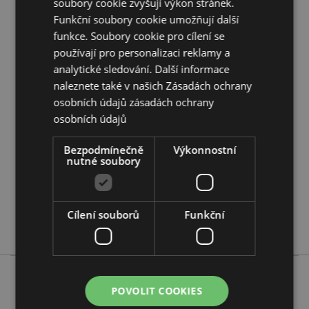
Chcete se dozvědět více o nákupu u Puckator?
soubory cookie zvyšují výkon stránek.
Přečtěte si našeho
průvodce nákupem pro zákazníky.
Funkční soubory cookie umožňují další
funkce. Soubory cookie pro cílení se
používají pro personalizaci reklamy a
Vlastnosti produktu
analytické sledování. Další informace
Více
Výška 14cm šířka 28cm hloubka 6cm Maska
naleznete také v našich Zásadách ochrany
informací
14x18x9,5cm
osobních údajů
zásadách ochrany
5055071754081
osobních údajů
56
Bezpodmínečně
0.180000
Výkonnostní
nutné soubory
Ne
Ne
Ne
Cílení souborů
Funkční
Relaxeazzz
POVOLIT COOKIES