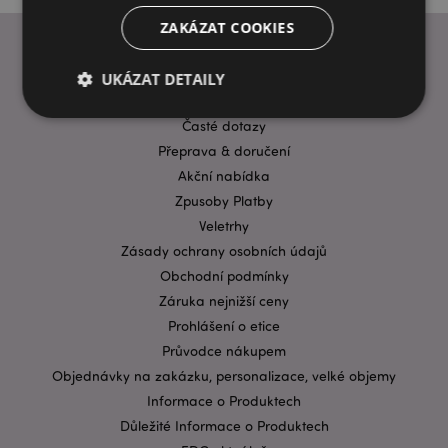
ZAKÁZAT COOKIES
UKÁZAT DETAILY
INFORMACE
Časté dotazy
Přeprava & doručení
Bezpodmínečně nutné soubory
Výkonnostní
Akční nabídka
Cílení souborů
Funkční
Zpusoby Platby
Nezbytně nutné soubory cookie umožňují základní
Veletrhy
funkce webových stránek, jako je přihlášení
Zásady ochrany osobních údajů
uživatele a správa účtu. Bez nezbytně nutných
souborů cookie nelze webovou stránku správně
Obchodní podmínky
používat.
Záruka nejnižší ceny
Provider
/
Prohlášení o etice
Název
Vypr
Doména
Průvodce nákupem
CookieScriptConsent
1 mě
CookieScript
Objednávky na zakázku, personalizace, velké objemy
.puckator.cz
Informace o Produktech
Důležité Informace o Produktech