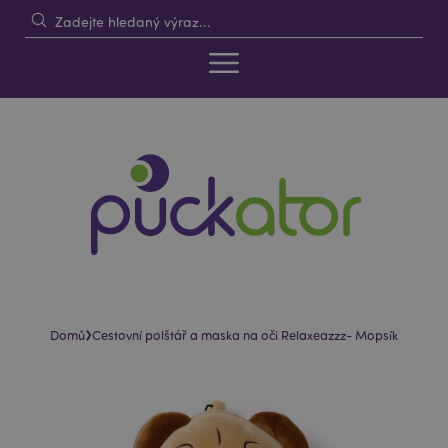
›
Domů
Cestovní polštář a maska na oči Relaxeazzz- Mopsík
Skip
Skip
to
to
the
the
end
beginning