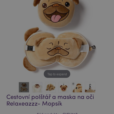
of
of
the
the
images
images
gallery
gallery
Tap to expand
Cestovní polštář a maska na oči
Relaxeazzz- Mopsík