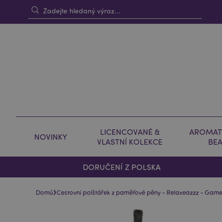
LICENCOVANÉ &
AROMAT
NOVINKY
VLASTNÍ KOLEKCE
BE
DORUČENÍ Z POLSKA
›
Domů
Cestovní polštářek z paměťové pěny - Relaxeazzz - Gam
Skip
Skip
to
to