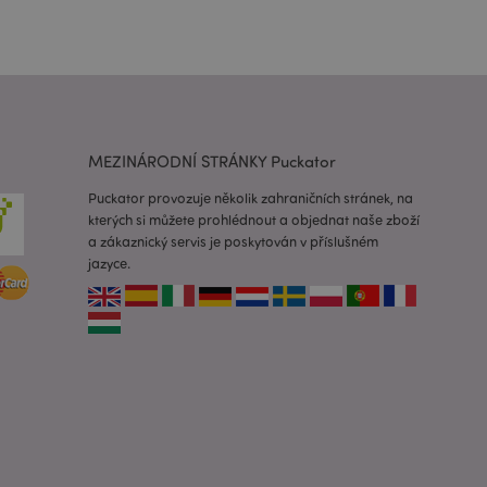
 prohlížených
i.
ovnávaných
i.
 založenými na
 identifikátor
ných relací
MEZINÁRODNÍ STRÁNKY Puckator
 náhodně
ití může být
dobrým příkladem je
Puckator provozuje několik zahraničních stránek, na
uživatele mezi
kterých si můžete prohlédnout a objednat naše zboží
a zákaznický servis je poskytován v příslušném
e spouští vyčištění
jazyce.
 Když je soubor
 aplikací, správce
ví hodnotu cookie na
 spuštění potřebný
 za účelem
usnadnění ukládání
žeči, aby se stránky
 používá systém