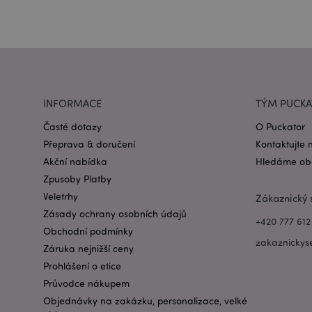
recently_viewed_pr
recently_compared
PHPSESSID
INFORMACE
TÝM PUCK
Časté dotazy
O Puckator
Přeprava & doručení
Kontaktujte 
Akční nabídka
Hledáme obc
mage-cache-sessid
Zpusoby Platby
Veletrhy
Zákaznický 
Zásady ochrany osobních údajů
+420 777 612
_GRECAPTCHA
Obchodní podmínky
zakaznickys
Záruka nejnižší ceny
mage-cache-storage
Prohlášení o etice
invalidation
Průvodce nákupem
Objednávky na zakázku, personalizace, velké
X-Magento-Vary