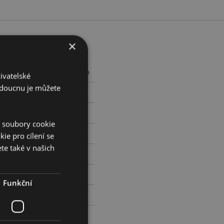
×
cm Šířka 33cm Hloubka 8cm
ivatelské
budoucnu je můžete
751462
í soubory cookie
ie pro cílení se
te také v našich
Funkční
zzz