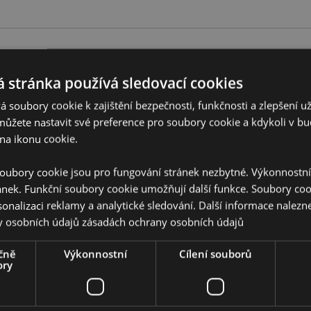
Vlastnosti produktu
 stránka používá sledovací cookies
Více
Rozměry
Výška 29
 soubory cookie k zajištění bezpečnosti, funkčnosti a zlepšení už
informací
 Game Over
můžete nastavit své preference pro soubory cookie a kdykoli v 
Čárový Kód EAN
5055071
na ikonu cookie.
Množství v kartonu
20
oubory cookie jsou pro fungování stránek nezbytné. Výkonnostn
řečtěte si našeho
průvodce
Hmotnost (kg)
0.401000
ánek. Funkční soubory cookie umožňují další funkce. Soubory cook
sonalizaci reklamy a analytické sledování. Další informace nalezne
V AKCI
Ne
y osobních údajů
zásadách ochrany osobních údajů
NOVINKY
Ne
čně
Výkonnostní
Cílení souborů
ory
PROMO
Ne
Značka
Relaxea