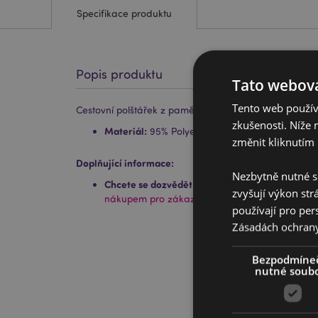
Specifikace produktu
Popis produktu
Tato webová
Tento web používá
Cestovní polštářek z paměťové pěny - Relaxeazzz -
zkušenosti. Níže 
Materiál:
95% Polyester a 5% Spandex
změnit kliknutím 
Doplňující informace:
Nezbytně nutné s
Chcete se dozvědět více o nákupu u Puckator?
P
zvyšují výkon str
nákupem pro zákazníky.
používají pro per
Zásadách ochran
Bezpodmíne
nutné soub