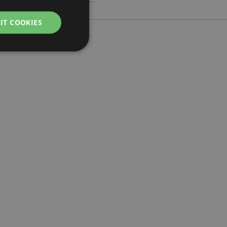
IT COOKIES
práva účtu. Bez
lužba Cookie-
edvoleb souhlasu se
e nutné, aby banner
oval správně.
usnadnění ukládání
žeči, aby se stránky
 oznámení, která se
zpráva o souhlasu se
é zprávy. Zpráva se
obrazí nakupujícímu.