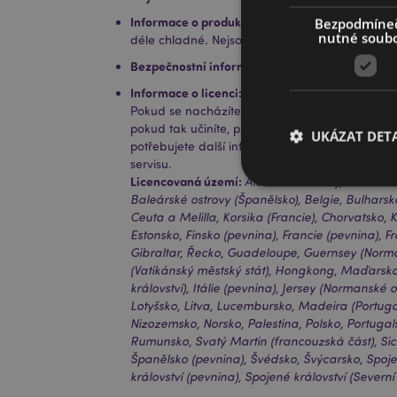
Informace o produktu:
Bezpodmíne
Naše kelímky s dvojitou 
nutné soub
déle chladné. Nejsou vhodné pro horké tekutiny
Bezpečnostní informace:
Brčko není vhodné pro 
Informace o licenci:
Tento produkt je plně lice
Pokud se nacházíte mimo tyto oblasti, nepokouš
pokud tak učiníte, produkt bude z vaší objedn
UKÁZAT DETA
potřebujete další informace, obraťte se prosí
servisu.
Licencovaná území:
Ålandské ostrovy, Rakousko
Baleárské ostrovy (Španělsko), Belgie, Bulharsk
Ceuta a Melilla, Korsika (Francie), Chorvatsko, 
Estonsko, Finsko (pevnina), Francie (pevnina)
Gibraltar, Řecko, Guadeloupe, Guernsey (Norman
Nezbytně nutné soubo
nezbytně nutných so
(Vatikánský městský stát), Hongkong, Maďarsko
království), Itálie (pevnina), Jersey (Normanské o
Název
Lotyšsko, Litva, Lucembursko, Madeira (Portugal
Nizozemsko, Norsko, Palestina, Polsko, Portugal
CookieScriptConse
Rumunsko, Svatý Martin (francouzská část), Sicíli
Španělsko (pevnina), Švédsko, Švýcarsko, Spoj
království (pevnina), Spojené království (Severní