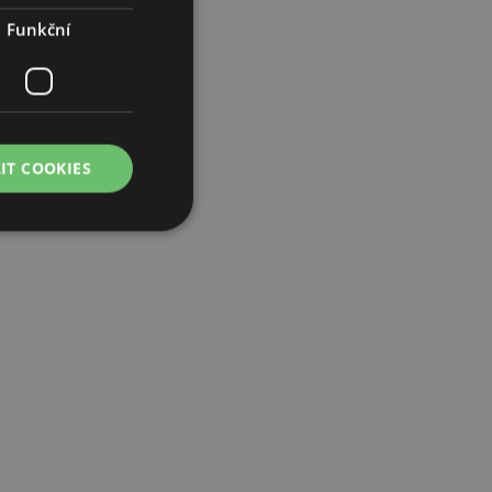
Funkční
IT COOKIES
práva účtu. Bez
lužba Cookie-
edvoleb souhlasu se
e nutné, aby banner
oval správně.