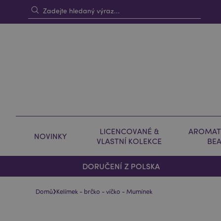
LICENCOVANÉ &
AROMAT
NOVINKY
VLASTNÍ KOLEKCE
BE
DORUČENÍ Z POLSKA
›
Domů
Kelímek - brčko - víčko - Mumínek
Skip
Skip
to
to