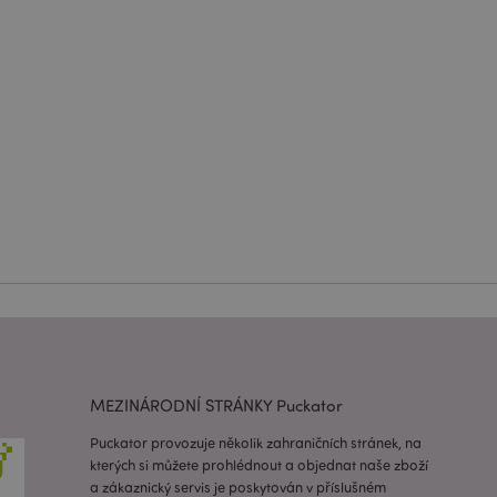
usnadnění ukládání
žeči, aby se stránky
 oznámení, která se
zpráva o souhlasu se
é zprávy. Zpráva se
obrazí nakupujícímu.
 prohlížených
i.
ovnávaných
i.
 založenými na
 identifikátor
ných relací
 náhodně
ití může být
dobrým příkladem je
uživatele mezi
e spouští vyčištění
 Když je soubor
MEZINÁRODNÍ STRÁNKY Puckator
 aplikací, správce
ví hodnotu cookie na
Puckator provozuje několik zahraničních stránek, na
kterých si můžete prohlédnout a objednat naše zboží
 spuštění potřebný
a zákaznický servis je poskytován v příslušném
 za účelem