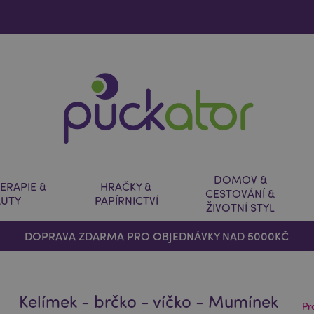
DOMOV &
ERAPIE &
HRAČKY &
CESTOVÁNÍ &
AUTY
PAPÍRNICTVÍ
ŽIVOTNÍ STYL
DOPRAVA ZDARMA PRO OBJEDNÁVKY NAD 5000KČ
Kelímek - brčko - víčko - Mumínek
Pr