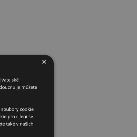
cm Průměr 10 cm
×
787799
ivatelské
budoucnu je můžete
í soubory cookie
ie pro cílení se
te také v našich