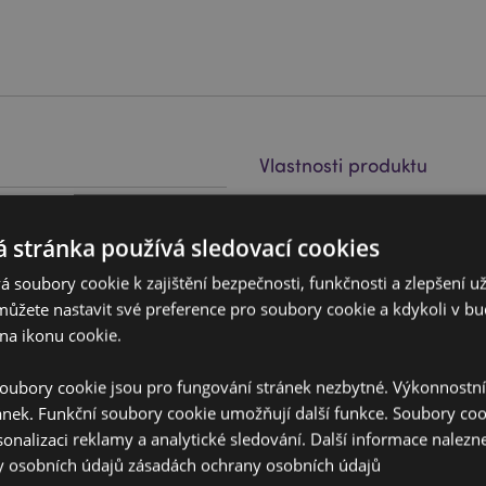
Vlastnosti produktu
Více
Rozměry
Výška 17
informací
 stránka používá sledovací cookies
Čárový Kód EAN
) a polypropylen (brčko)
5055071
 soubory cookie k zajištění bezpečnosti, funkčnosti a zlepšení už
Množství v kartonu
24
můžete nastavit své preference pro soubory cookie a kdykoli v 
na ikonu cookie.
Hmotnost (kg)
0.263000
oubory cookie jsou pro fungování stránek nezbytné. Výkonnostn
V AKCI
Ne
ánek. Funkční soubory cookie umožňují další funkce. Soubory cook
NOVINKY
Ne
sonalizaci reklamy a analytické sledování. Další informace nalezne
y osobních údajů
zásadách ochrany osobních údajů
PROMO
Ne