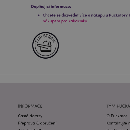
form_key
Doplňující informace:
Chcete se dozvědět více o nákupu u Puckator?
P
mage-messages
nákupem pro zákazníky.
recently_viewed_pr
recently_compared
PHPSESSID
mage-cache-sessid
INFORMACE
TÝM PUCK
Časté dotazy
O Puckator
Přeprava & doručení
Kontaktujte 
_GRECAPTCHA