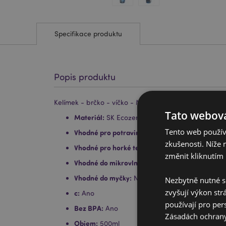
Specifikace produktu
Popis produktu
Kelímek - brčko - víčko - Mumínek
Tato webová
Materiál:
SK Ecozen (kelímek), polystyren (víčko
Tento web používá
Vhodné pro potraviny:
Ano/li>
zkušenosti. Níže 
Vhodné pro horké tekutiny:
Ne
změnit kliknutím 
Vhodné do mikrovlnky:
Ne
Vhodné do myčky:
Ne
Nezbytně nutné s
zvyšují výkon str
c:
Ano
používají pro per
Bez BPA:
Ano
Zásadách ochran
Objem:
500ml