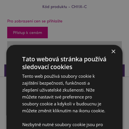
Kód produktu - CH11X-C
Pro zobrazení cen se přihlašte
Přístup k cenám
SKLADEM: 16/11/2026
×
Tato webová stránka používá
sledovací cookies
Specifikace produktu
Tento web používá soubory cookie k
zajištění bezpečnosti, funkčnosti a
Popis produktu
zlepšení uživatelské zkušenosti. Níže
můžete nastavit své preference pro
Malé pískové zvířátko Ještěrka
soubory cookie a kdykoli v budoucnu je
můžete změnit kliknutím na ikonu cookie.
Materiál:
Textilie|Písek
CE certifikace:
Ano
Nezbytně nutné soubory cookie jsou pro
Nevhodné pro:
děti do 3 let