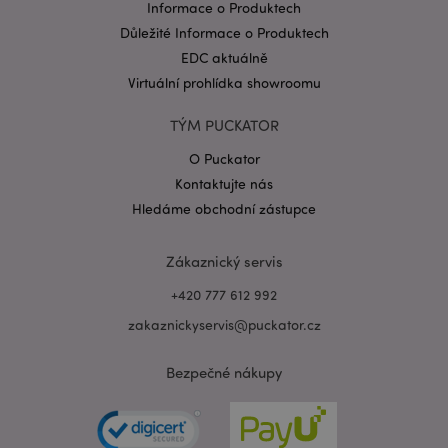
Informace o Produktech
Důležité Informace o Produktech
EDC aktuálně
Virtuální prohlídka showroomu
TÝM PUCKATOR
Zásadách ochrany osobních údajů společnosti
Google
O Puckator
form_key
1 de
Adobe Inc.
ho
.www.puckator.cz
Kontaktujte nás
Hledáme obchodní zástupce
Zákaznický servis
+420 777 612 992
mage-messages
1 de
Adobe Inc.
zakaznickyservis@puckator.cz
ho
www.puckator.cz
Bezpečné nákupy