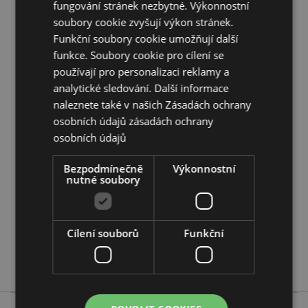
fungování stránek nezbytné. Výkonnostní
EN71:
Ano
soubory cookie zvyšují výkon stránek.
Funkční soubory cookie umožňují další
Doplňující informace:
funkce. Soubory cookie pro cílení se
Chcete se dozvědět více o nákupu u Puckator?
používají pro personalizaci reklamy a
Přečtěte si našeho
průvodce nákupem pro zákazníky.
analytické sledování. Další informace
naleznete také v našich Zásadách ochrany
osobních údajů
zásadách ochrany
Vlastnosti produktu
osobních údajů
Více
Délka 15cm
informací
Bezpodmínečně
Výkonnostní
5055071564956
nutné soubory
96
0.107000
Ne
Cílení souborů
Funkční
Ne
Ne