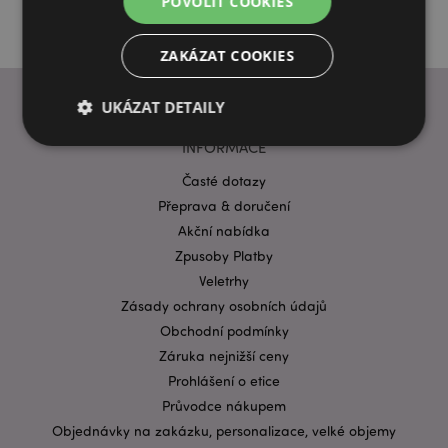
POVOLIT COOKIES
ZAKÁZAT COOKIES
UKÁZAT DETAILY
INFORMACE
Časté dotazy
Bezpodmínečně nutné soubory
Výkonnostní
Přeprava & doručení
Cílení souborů
Funkční
Akční nabídka
Nezbytně nutné soubory cookie umožňují základní
Zpusoby Platby
funkce webových stránek, jako je přihlášení
Veletrhy
uživatele a správa účtu. Bez nezbytně nutných
souborů cookie nelze webovou stránku správně
Zásady ochrany osobních údajů
používat.
Obchodní podmínky
Provider
/
Název
Vypr
Záruka nejnižší ceny
Doména
Prohlášení o etice
CookieScriptConsent
1 mě
CookieScript
Průvodce nákupem
.puckator.cz
Objednávky na zakázku, personalizace, velké objemy