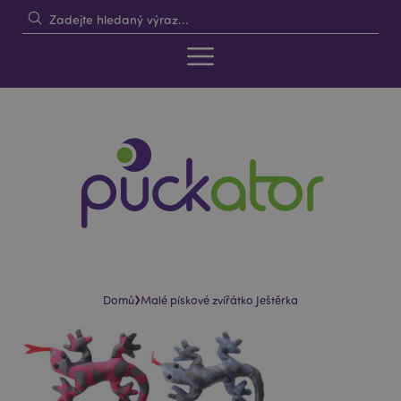
›
Domů
Malé pískové zvířátko Ještěrka
Skip
Skip
to
to
the
the
end
beginning