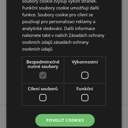
soubory cookie zvyšují výkon stránek.
Chcete se dozvědět více o nákupu u Puckator?
Funkční soubory cookie umožňují další
Přečtěte si našeho
průvodce nákupem pro zákazníky.
funkce. Soubory cookie pro cílení se
používají pro personalizaci reklamy a
analytické sledování. Další informace
Vlastnosti produktu
naleznete také v našich Zásadách ochrany
Více
Výška 4cm Šířka 2.5cm Hloubka 0.1cm
osobních údajů
zásadách ochrany
informací
5055071504488
osobních údajů
288
0.024000
Bezpodmínečně
Výkonnostní
nutné soubory
Ne
Ne
Ne
Cílení souborů
Funkční
Barks
POVOLIT COOKIES