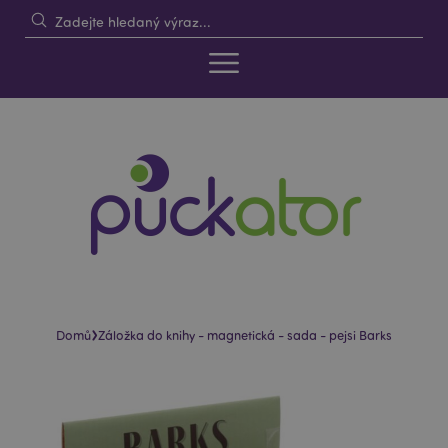
›
Domů
Záložka do knihy - magnetická - sada - pejsi Barks
Skip
Skip
to
to
the
the
end
beginning