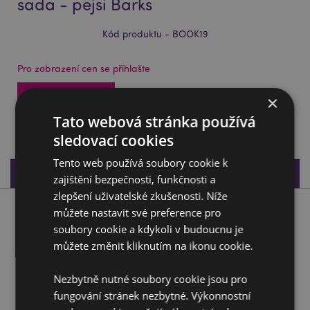
sada - pejsi Barks
Kód produktu - BOOK19
Pro zobrazení cen se přihlašte
Přístup k cenám
×
Tato webová stránka používá
2448 na skladě
sledovací cookies
Tento web používá soubory cookie k
Specifikace produktu
zajištění bezpečnosti, funkčnosti a
zlepšení uživatelské zkušenosti. Níže
můžete nastavit své preference pro
Popis produktu
soubory cookie a kdykoli v budoucnu je
můžete změnit kliknutím na ikonu cookie.
Záložka do knihy - magnetická - sada - pejsi Barks
Materiál:
Kovový magnet, papír
Nezbytně nutné soubory cookie jsou pro
fungování stránek nezbytné. Výkonnostní
Doplňující informace: