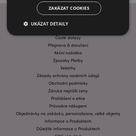
ZAKÁZAT COOKIES
UKÁZAT DETAILY
INFORMACE
Časté dotazy
Přeprava & doručení
Bezpodmínečně nutné soubory
Výkonnostní
Akční nabídka
Cílení souborů
Funkční
Zpusoby Platby
Nezbytně nutné soubory cookie umožňují základní
Veletrhy
funkce webových stránek, jako je přihlášení
Zásady ochrany osobních údajů
uživatele a správa účtu. Bez nezbytně nutných
souborů cookie nelze webovou stránku správně
Obchodní podmínky
používat.
Záruka nejnižší ceny
Provider
/
Prohlášení o etice
Název
Vypr
Doména
Průvodce nákupem
CookieScriptConsent
1 mě
CookieScript
Objednávky na zakázku, personalizace, velké objemy
.puckator.cz
Informace o Produktech
Důležité Informace o Produktech