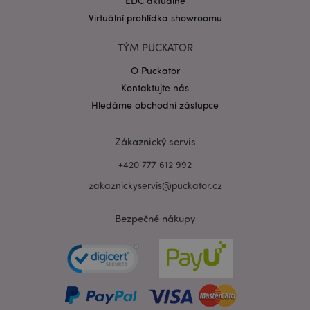
EDC aktuálně
Virtuální prohlídka showroomu
TÝM PUCKATOR
O Puckator
Zásadách ochrany osobních údajů společnosti
Google
Kontaktujte nás
form_key
1 de
Adobe Inc.
Hledáme obchodní zástupce
ho
.www.puckator.cz
Zákaznický servis
+420 777 612 992
zakaznickyservis@puckator.cz
mage-messages
1 de
Adobe Inc.
ho
www.puckator.cz
Bezpečné nákupy