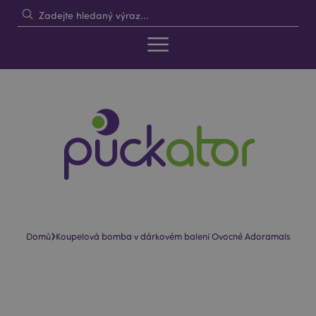
›
Domů
Koupelová bomba v dárkovém balení Ovocné Adoramals
Skip
Skip
to
to
the
the
end
beginning