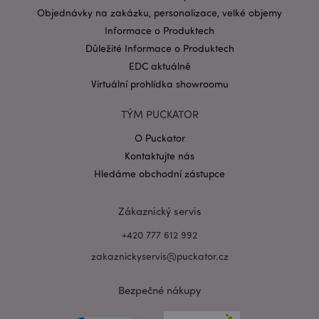
Objednávky na zakázku, personalizace, velké objemy
Informace o Produktech
Důležité Informace o Produktech
EDC aktuálně
Virtuální prohlídka showroomu
recently_viewed_product_previous
TÝM PUCKATOR
1 d
Adobe Inc.
www.puckator.cz
O Puckator
Kontaktujte nás
Hledáme obchodní zástupce
recently_compared_product_previous
1 d
Adobe Inc.
www.puckator.cz
Zákaznický servis
+420 777 612 992
zakaznickyservis@puckator.cz
PHPSESSID
1 de
PHP.net
ho
.www.puckator.cz
Bezpečné nákupy