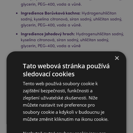
glycerin, PEG-400, voda a vůně.
Ingredience Borůvková kachna:
Hydrogenuhličitan
sodný, kyselina citronová, síran sodný, uhličitan sodný,
glycerin, PEG-400, voda a vůně.
Ingredience Jahodový hroch:
Hydrogenuhličitan sodný,
kyselina citronová, síran sodný, uhličitan sodný,
glycerin, PEG-400, voda a vůně
Váha:
Každá bomba do koupele váží cca 160g.
×
Veganské:
Ano
Tato webová stránka používá
Bez palmového oleje:
sledovací cookies
Ano
Bezlepkové:
Ano
Tento web používá soubory cookie k
Cruelty Free:
zajištění bezpečnosti, funkčnosti a
Ano
zlepšení uživatelské zkušenosti. Níže
Informace o produktu:
Navrženo ve Velké Británii.
můžete nastavit své preference pro
Úplné informace o výrobku a návod k použití najdete
na obalu výrobku.
soubory cookie a kdykoli v budoucnu je
můžete změnit kliknutím na ikonu cookie.
CPNP:
UKCP-48508707/EU-3728202