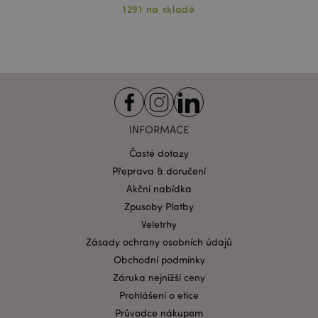
1291 na skladě
Zásadách ochrany osobních údajů společnosti
Google
INFORMACE
form_key
1 de
Adobe Inc.
ho
.www.puckator.cz
Časté dotazy
Přeprava & doručení
Akční nabídka
Zpusoby Platby
Veletrhy
mage-messages
Zásady ochrany osobních údajů
1 de
Adobe Inc.
ho
www.puckator.cz
Obchodní podmínky
Záruka nejnižší ceny
Prohlášení o etice
Průvodce nákupem