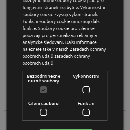
Doplňující informace:
Nezbytně nutné soubory cookie jsou pro
fungování stránek nezbytné. Výkonnostní
Chcete se dozvědět více o nákupu u Puckator?
soubory cookie zvyšují výkon stránek.
Přečtěte si našeho
průvodce nákupem pro zákazníky.
Funkční soubory cookie umožňují další
funkce. Soubory cookie pro cílení se
Vlastnosti produktu
používají pro personalizaci reklamy a
Více
analytické sledování. Další informace
Výška 6cm Šířka 6cm Hloubka 6cm
informací
naleznete také v našich Zásadách ochrany
5055071754289
osobních údajů
zásadách ochrany
36
osobních údajů
0.189000
Ano
Bezpodmínečně
Výkonnostní
nutné soubory
Ne
Ne
Adoramals
Cílení souborů
Funkční
Více z této řady