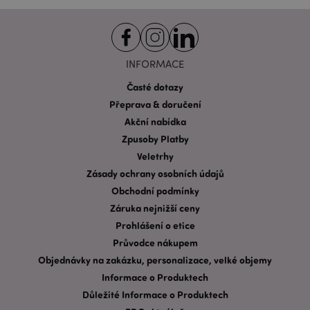
funkce webových stránek, jako je přihlášení
uživatele a správa účtu. Bez nezbytně nutných
souborů cookie nelze webovou stránku správně
používat.
INFORMACE
Provider
/
Název
Vypr
Doména
Časté dotazy
CookieScriptConsent
1 mě
CookieScript
Přeprava & doručení
.puckator.cz
Akční nabídka
Zpusoby Platby
Veletrhy
Zásady ochrany osobních údajů
Obchodní podmínky
Záruka nejnižší ceny
Prohlášení o etice
Zásadách ochrany osobních údajů společnosti
Google
Průvodce nákupem
form_key
1 de
Adobe Inc.
Objednávky na zakázku, personalizace, velké objemy
ho
.www.puckator.cz
Informace o Produktech
Důležité Informace o Produktech