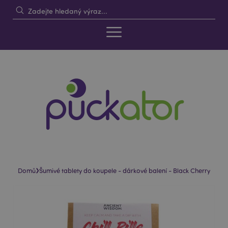
›
Domů
Šumivé tablety do koupele - dárkové balení - Black Cherry
Skip
Skip
to
to
the
the
end
beginning