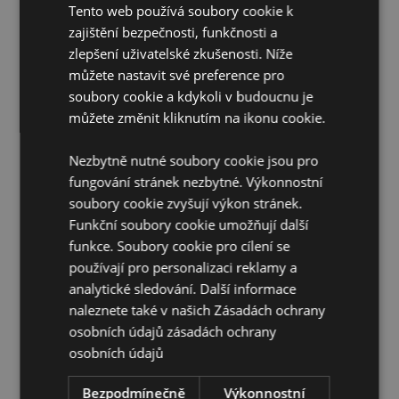
Hmotnost tablety:
Přibližně 12 g
Tento web používá soubory cookie k
Počet použití na koupel:
zajištění bezpečnosti, funkčnosti a
Doporučujeme použít 5 na
koupel.
zlepšení uživatelské zkušenosti. Níže
můžete nastavit své preference pro
Veganské:
Ano
soubory cookie a kdykoli v budoucnu je
Bez palmového oleje:
můžete změnit kliknutím na ikonu cookie.
Bez lepku:
Ano
Cruelty free:
Ano
Nezbytně nutné soubory cookie jsou pro
fungování stránek nezbytné. Výkonnostní
Informace o produktu:
Každá tableta je vyrobena v
Anglii. Šarži a datum minimální trvanlivosti naleznete
soubory cookie zvyšují výkon stránek.
na obalu.
Funkční soubory cookie umožňují další
Balení bez plastů:
funkce. Soubory cookie pro cílení se
Ano
používají pro personalizaci reklamy a
CPNP:
UKCP TBC/EU-3572315
analytické sledování. Další informace
naleznete také v našich Zásadách ochrany
Doplňující informace:
osobních údajů
zásadách ochrany
Chcete se dozvědět více o nákupu u Puckator?
osobních údajů
Přečtěte si našeho
průvodce nákupem pro zákazníky.
Bezpodmínečně
Výkonnostní