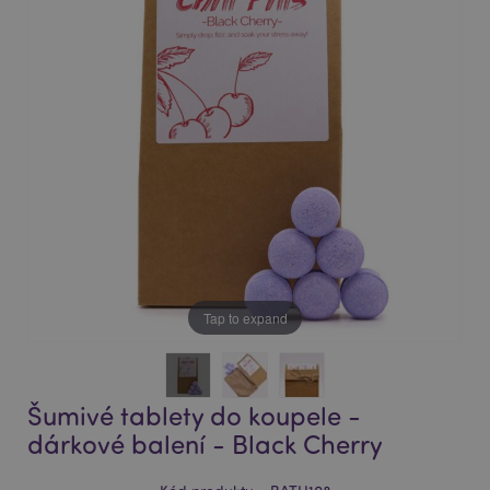
of
of
the
the
images
images
gallery
gallery
Tap to expand
Šumivé tablety do koupele -
dárkové balení - Black Cherry