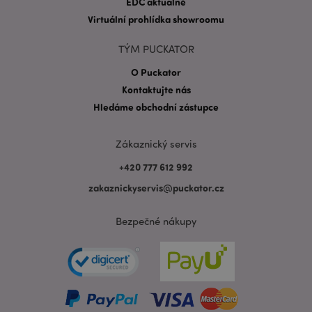
EDC aktuálně
Virtuální prohlídka showroomu
TÝM PUCKATOR
mage-messages
1 de
Adobe Inc.
ho
www.puckator.cz
O Puckator
Kontaktujte nás
Hledáme obchodní zástupce
Zákaznický servis
+420 777 612 992
zakaznickyservis@puckator.cz
Bezpečné nákupy
recently_viewed_product_previous
1 d
Adobe Inc.
www.puckator.cz