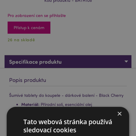
Kód produktu - BATH108
Pro zobrazení cen se přihlašte
Přístup k cenám
26 na skladě
Specifikace produktu
Popis produktu
Šumivé tablety do koupele - dárkové balení - Black Cherry
Materiál:
Přírodní soli, esenciální olej
×
Složení produktu:
Kompletní informace o složení a
alergenech naleznete na obalu produktu.
Tato webová stránka používá
Počet v balení:
sledovací cookies
Přibližně 30